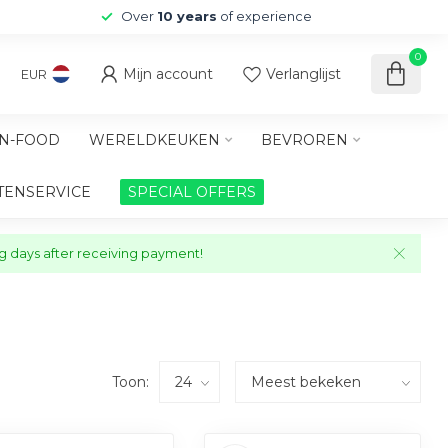
Over
10 years
of experience
0
Mijn account
Verlanglijst
EUR
N-FOOD
WERELDKEUKEN
BEVROREN
TENSERVICE
SPECIAL OFFERS
ng days after receiving payment!
Toon: