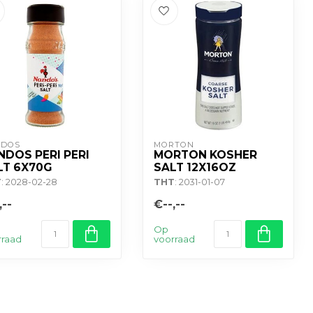
NDOS
MORTON
NDOS PERI PERI
MORTON KOSHER
LT 6X70G
SALT 12X16OZ
T
: 2028-02-28
THT
: 2031-01-07
,--
€--,--
Op
rraad
voorraad