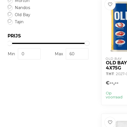
Morton
Nandos
Old Bay
Tajin
PRIJS
Min
Max
OLD BAY
OLD BAY
4X75G
THT
: 2027
€--,--
Op
voorraad