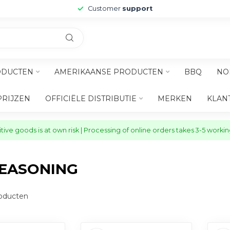
Customer
support
ODUCTEN
AMERIKAANSE PRODUCTEN
BBQ
NO
PRIJZEN
OFFICIËLE DISTRIBUTIE
MERKEN
KLAN
ive goods is at own risk | Processing of online orders takes 3-5 worki
EASONING
oducten