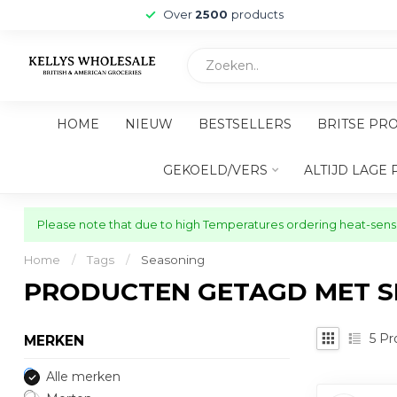
Over
2500
products
HOME
NIEUW
BESTSELLERS
BRITSE PR
GEKOELD/VERS
ALTIJD LAGE 
Please note that due to high Temperatures ordering heat-sensit
Home
/
Tags
/
Seasoning
PRODUCTEN GETAGD MET S
5
Pr
MERKEN
Alle merken