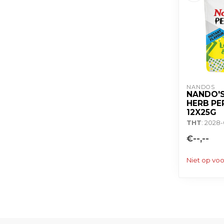
NANDOS
NANDO'S
HERB PER
12X25G
THT
: 2028
€--,--
Niet op vo