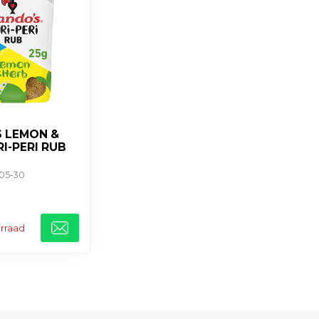
 LEMON &
I-PERI RUB
-05-30
orraad