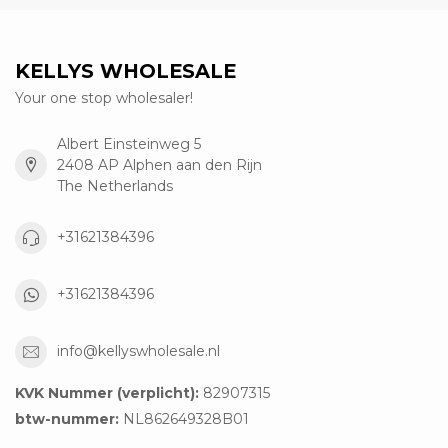
KELLYS WHOLESALE
Your one stop wholesaler!
Albert Einsteinweg 5
2408 AP Alphen aan den Rijn
The Netherlands
+31621384396
+31621384396
info@kellyswholesale.nl
KVK Nummer (verplicht):
82907315
btw-nummer:
NL862649328B01