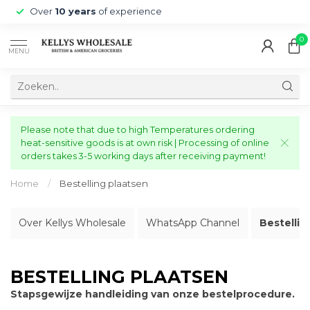
Over
10 years
of experience
0
MENU
Please note that due to high Temperatures ordering
heat-sensitive goods is at own risk | Processing of online
orders takes 3-5 working days after receiving payment!
Home
/
Bestelling plaatsen
Over Kellys Wholesale
WhatsApp Channel
Bestellin
BESTELLING PLAATSEN
Stapsgewijze handleiding van onze bestelprocedure.