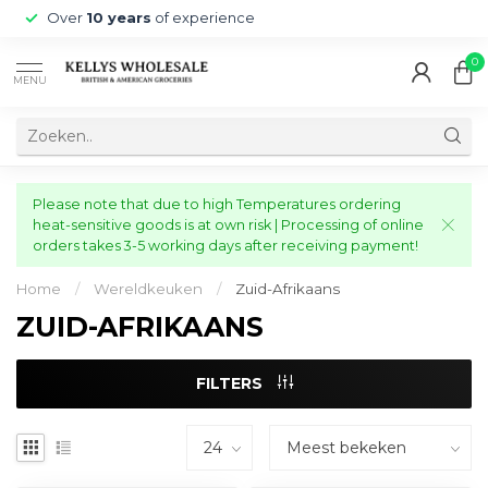
Over
10 years
of experience
0
MENU
Please note that due to high Temperatures ordering
heat-sensitive goods is at own risk | Processing of online
orders takes 3-5 working days after receiving payment!
Home
/
Wereldkeuken
/
Zuid-Afrikaans
ZUID-AFRIKAANS
FILTERS