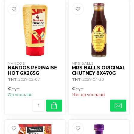
NANDOS
MRS BALLS
NANDOS PERINAISE
MRS BALLS ORIGINAL
HOT 6X265G
CHUTNEY 8X470G
THT
: 2027-02-07
THT
: 2027-04-30
€--,--
€--,--
Op voorraad
Niet op voorraad