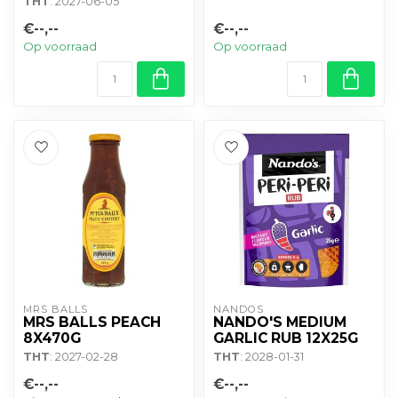
THT
: 2027-06-05
€--,--
€--,--
Op voorraad
Op voorraad
MRS BALLS
NANDOS
MRS BALLS PEACH
NANDO'S MEDIUM
8X470G
GARLIC RUB 12X25G
THT
: 2027-02-28
THT
: 2028-01-31
€--,--
€--,--