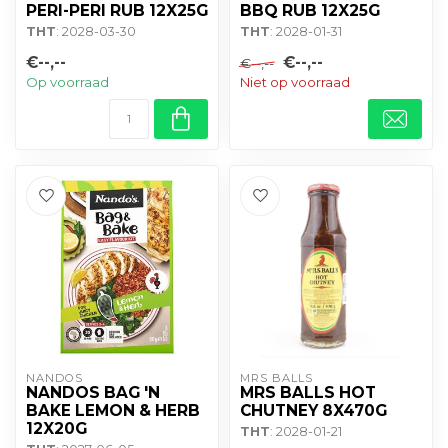
PERI-PERI RUB 12X25G
BBQ RUB 12X25G
THT
: 2028-03-30
THT
: 2028-01-31
€--,--
€--,--
€--,--
Op voorraad
Niet op voorraad
NANDOS
MRS BALLS
NANDOS BAG 'N
MRS BALLS HOT
BAKE LEMON & HERB
CHUTNEY 8X470G
12X20G
THT
: 2028-01-21