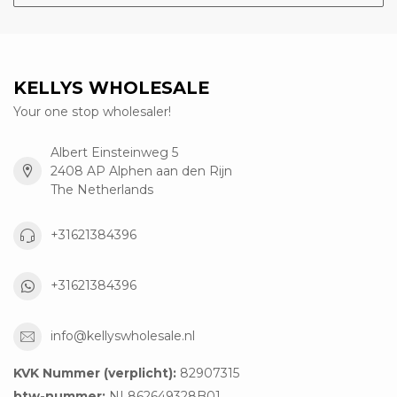
KELLYS WHOLESALE
Your one stop wholesaler!
Albert Einsteinweg 5
2408 AP Alphen aan den Rijn
The Netherlands
+31621384396
+31621384396
info@kellyswholesale.nl
KVK Nummer (verplicht):
82907315
btw-nummer:
NL862649328B01