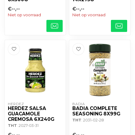
€--,--
€--,--
Niet op voorraad
Niet op voorraad
HERDEZ
BADIA
HERDEZ SALSA
BADIA COMPLETE
GUACAMOLE
SEASONING 8X99G
CREMOSA 6X240G
THT
: 2031-02-28
THT
: 2027-03-31
€--,--
€--,--