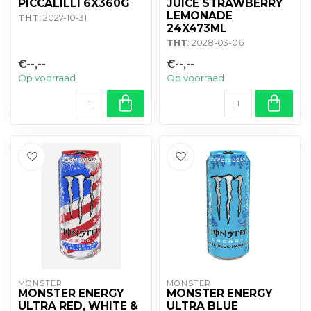
PICCALILLI 6X360G
JUICE STRAWBERRY
LEMONADE
THT
: 2027-10-31
24X473ML
THT
: 2028-03-06
€--,--
€--,--
Op voorraad
Op voorraad
MONSTER
MONSTER
MONSTER ENERGY
MONSTER ENERGY
ULTRA RED, WHITE &
ULTRA BLUE