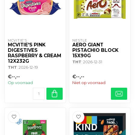
MCVITIE'S
NESTLE
MCVITIE'S PINK
AERO GIANT
DIGESTIVES
PISTACHIO BLOCK
RASPBERRY & CREAM
15X90G
12X232G
THT
: 2026-12-31
THT
: 2026-12-19
€--,--
€--,--
Op voorraad
Niet op voorraad