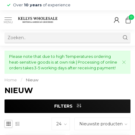
Over
10 years
of experience
0
MENU
Please note that due to high Temperatures ordering
heat-sensitive goods is at own risk | Processing of online
orders takes 3-5 working days after receiving payment!
Home
/
Nieuw
NIEUW
FILTERS