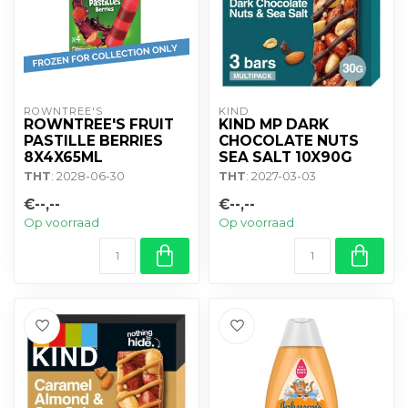
ROWNTREE'S
KIND
ROWNTREE'S FRUIT
KIND MP DARK
PASTILLE BERRIES
CHOCOLATE NUTS
8X4X65ML
SEA SALT 10X90G
THT
: 2028-06-30
THT
: 2027-03-03
€--,--
€--,--
Op voorraad
Op voorraad