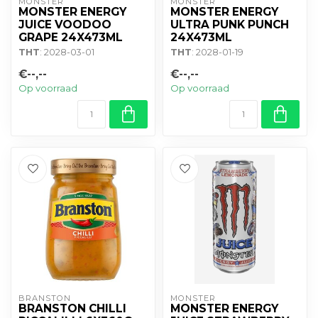
MONSTER
MONSTER
MONSTER ENERGY
MONSTER ENERGY
JUICE VOODOO
ULTRA PUNK PUNCH
GRAPE 24X473ML
24X473ML
THT
: 2028-03-01
THT
: 2028-01-19
€--,--
€--,--
Op voorraad
Op voorraad
BRANSTON
MONSTER
BRANSTON CHILLI
MONSTER ENERGY