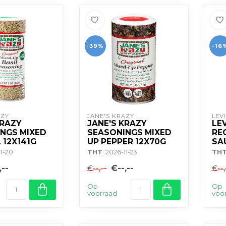
-39%
-16
AZY
JANE'S KRAZY
LEV
KRAZY
JANE'S KRAZY
LE
NGS MIXED
SEASONINGS MIXED
RE
 12X141G
UP PEPPER 12X70G
SA
11-20
THT
: 2026-11-23
TH
,--
€--,--
€--,--
€--,
Op
Op
voorraad
voo