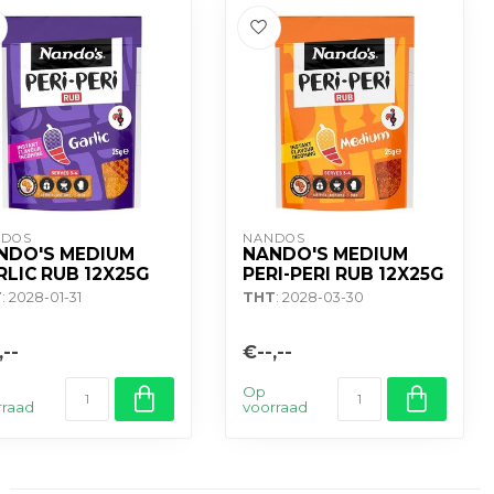
NDOS
NANDOS
NDO'S MEDIUM
NANDO'S MEDIUM
RLIC RUB 12X25G
PERI-PERI RUB 12X25G
T
: 2028-01-31
THT
: 2028-03-30
,--
€--,--
Op
rraad
voorraad