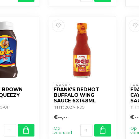
FRANK'S
FRA
S BROWN
FRANK'S REDHOT
FR
QUEEZY
BUFFALO WING
CA
SAUCE 6X148ML
SA
10-01
THT
: 2027-11-09
TH
€--,--
€--
Op
Op
voorraad
voo