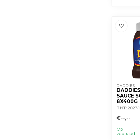
DADDIES
DADDIE
SAUCE S
8X400G
THT
: 2027-
€--,--
Op
voorraad