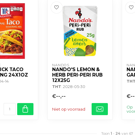
K
NANDOS
NA
ICK TACO
NANDO'S LEMON &
NA
NG 24X1OZ
HERB PERI-PERI RUB
GA
12X25G
04-14
TH
THT
: 2028-05-30
€--,--
€--
Op
Niet op voorraad
voo
Toon
1
-
24
van 67