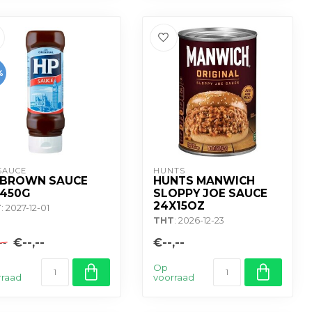
%
SAUCE
HUNTS
 BROWN SAUCE
HUNTS MANWICH
X450G
SLOPPY JOE SAUCE
24X15OZ
T
: 2027-12-01
THT
: 2026-12-23
€--,--
€--,--
--
Op
rraad
voorraad