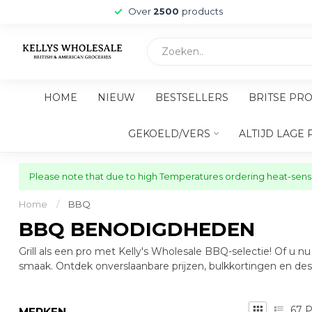
Over
2500
products
HOME
NIEUW
BESTSELLERS
BRITSE PR
GEKOELD/VERS
ALTIJD LAGE 
Please note that due to high Temperatures ordering heat-sensit
Home
/
BBQ
BBQ BENODIGDHEDEN
Grill als een pro met Kelly's Wholesale BBQ-selectie! Of u 
smaak. Ontdek onverslaanbare prijzen, bulkkortingen en d
67
P