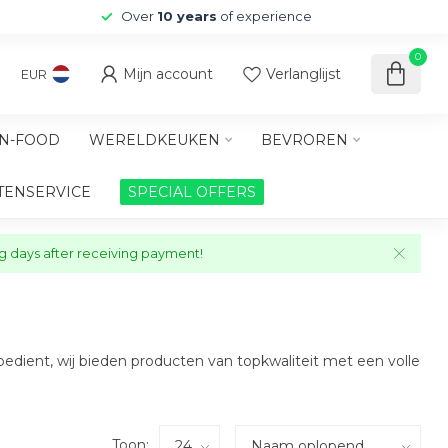
Over
10 years
of experience
0
Mijn account
Verlanglijst
EUR
N-FOOD
WERELDKEUKEN
BEVROREN
TENSERVICE
SPECIAL OFFERS
ng days after receiving payment!
bedient, wij bieden producten van topkwaliteit met een volle
Toon: