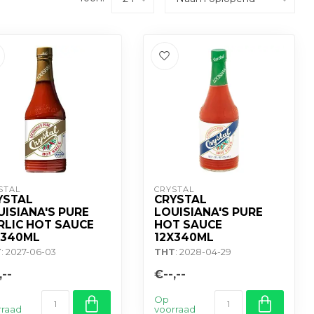
STAL
CRYSTAL
YSTAL
CRYSTAL
UISIANA'S PURE
LOUISIANA'S PURE
RLIC HOT SAUCE
HOT SAUCE
X340ML
12X340ML
T
: 2027-06-03
THT
: 2028-04-29
,--
€--,--
Op
rraad
voorraad