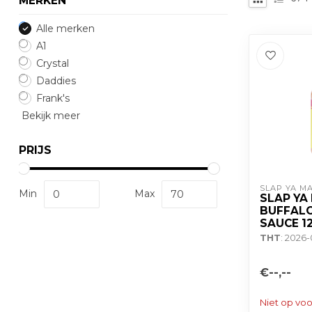
MERKEN
Alle merken
A1
Crystal
Daddies
Frank's
Bekijk meer
PRIJS
SLAP YA M
Min
Max
SLAP YA
BUFFAL
SAUCE 1
THT
: 2026-
€--,--
Niet op vo