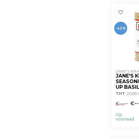
-42%
JANE'S KR
JANE'S 
SEASONI
UP BASIL
THT
: 2026-
€--
€--,--
Op
voorraad