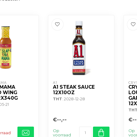
AMA
A1
CRY
 MAMA
A1 STEAK SAUCE
CR
O WING
12X10OZ
LO
2X340G
GA
THT
: 2028-12-28
12
05-21
TH
€--,--
€--
Op
Op
orraad
voorraad
voo