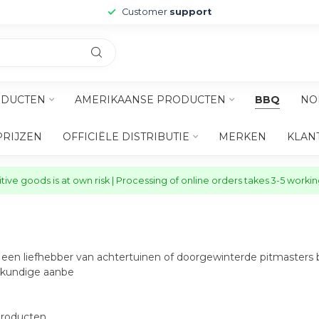
Customer
support
ODUCTEN
AMERIKAANSE PRODUCTEN
BBQ
NO
PRIJZEN
OFFICIËLE DISTRIBUTIE
MERKEN
KLAN
ive goods is at own risk | Processing of online orders takes 3-5 worki
nu een liefhebber van achtertuinen of doorgewinterde pitmasters 
eskundige aanbe
roducten