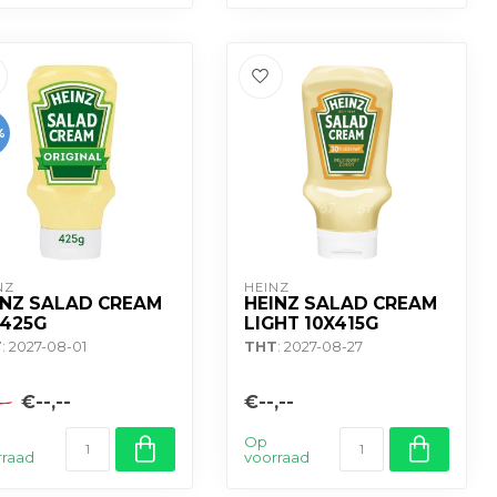
%
NZ
HEINZ
INZ SALAD CREAM
HEINZ SALAD CREAM
X425G
LIGHT 10X415G
T
: 2027-08-01
THT
: 2027-08-27
€--,--
€--,--
--
Op
rraad
voorraad