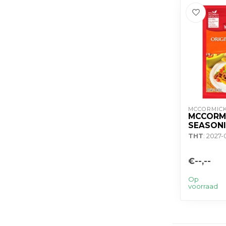
MCCORMIC
MCCORM
SEASONI
THT
: 2027-
€--,--
Op
voorraad