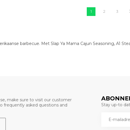
1
2
3
erikaanse barbecue. Met Slap Ya Mama Cajun Seasoning, A1 Ste
ABONNEE
se, make sure to visit our customer
Stay up-to date
 to frequently asked questions and