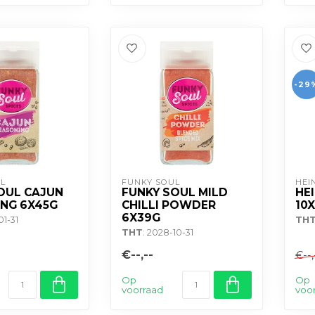
-29
L
FUNKY SOUL
HEI
OUL CAJUN
FUNKY SOUL MILD
HE
NG 6X45G
CHILLI POWDER
10
6X39G
01-31
TH
THT
: 2028-10-31
€--,--
€--,
Op
Op
voorraad
voo