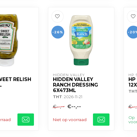
-26%
-20
HIDDEN VALLEY
HP 
WEET RELISH
HIDDEN VALLEY
HP
L
RANCH DRESSING
12
6X473ML
TH
THT
: 2026-11-21
€--,--
€--,--
€--,
Op
orraad
Niet op voorraad
voo