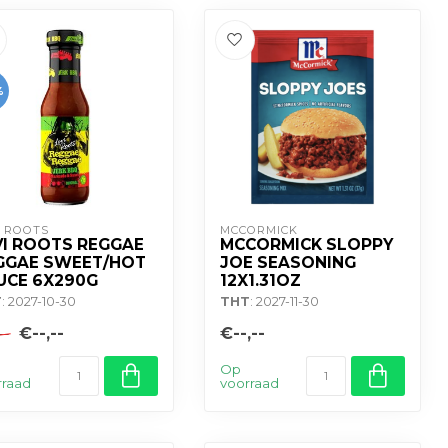
%
I ROOTS
MCCORMICK
VI ROOTS REGGAE
MCCORMICK SLOPPY
GGAE SWEET/HOT
JOE SEASONING
UCE 6X290G
12X1.31OZ
T
: 2027-10-30
THT
: 2027-11-30
€--,--
€--,--
--
Op
rraad
voorraad