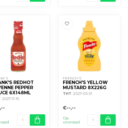
NK'S
FRENCH'S
ANK'S REDHOT
FRENCH'S YELLOW
YENNE PEPPER
MUSTARD 8X226G
UCE 6X148ML
THT
: 2027-05-31
T
: 2027-11-15
,--
€--,--
Op
rraad
voorraad