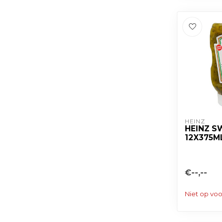
HEINZ
HEINZ S
12X375M
€--,--
Niet op vo