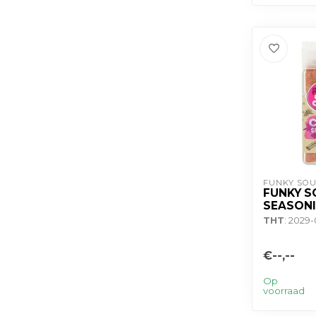
FUNKY SOU
FUNKY S
SEASONI
THT
: 2029-
€--,--
Op
voorraad