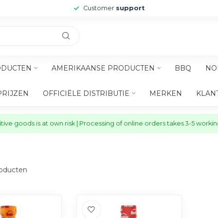
Customer
support
ODUCTEN
AMERIKAANSE PRODUCTEN
BBQ
NO
PRIJZEN
OFFICIËLE DISTRIBUTIE
MERKEN
KLAN
ive goods is at own risk | Processing of online orders takes 3-5 worki
oducten