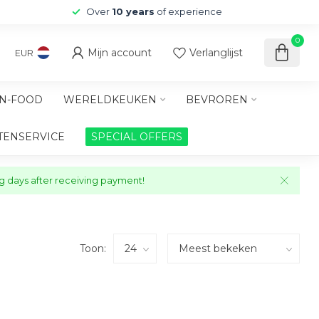
Over
10 years
of experience
0
Mijn account
Verlanglijst
EUR
N-FOOD
WERELDKEUKEN
BEVROREN
TENSERVICE
SPECIAL OFFERS
ng days after receiving payment!
Toon: