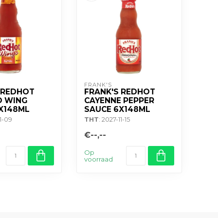
FRANK'S
 REDHOT
FRANK'S REDHOT
O WING
CAYENNE PEPPER
X148ML
SAUCE 6X148ML
11-09
THT
: 2027-11-15
€--,--
Op
voorraad