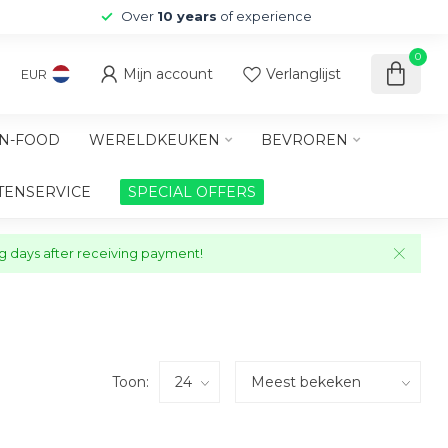
Over
10 years
of experience
0
Mijn account
Verlanglijst
EUR
N-FOOD
WERELDKEUKEN
BEVROREN
TENSERVICE
SPECIAL OFFERS
ng days after receiving payment!
Toon: