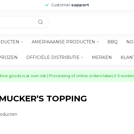
Customer
support
ODUCTEN
AMERIKAANSE PRODUCTEN
BBQ
NO
PRIJZEN
OFFICIËLE DISTRIBUTIE
MERKEN
KLAN
ive goods is at own risk | Processing of online orders takes 3-5 worki
MUCKER’S TOPPING
oducten