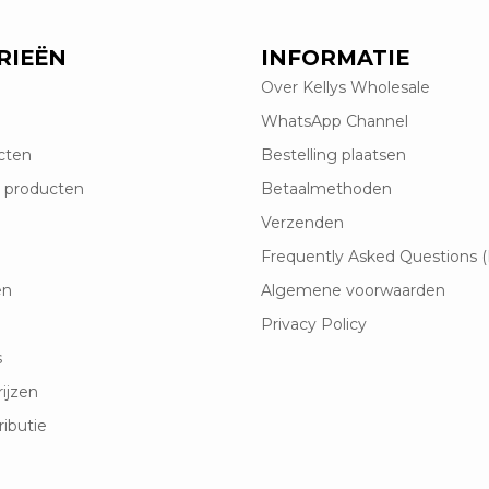
RIEËN
INFORMATIE
Over Kellys Wholesale
WhatsApp Channel
cten
Bestelling plaatsen
 producten
Betaalmethoden
Verzenden
Frequently Asked Questions 
en
Algemene voorwaarden
Privacy Policy
s
rijzen
ributie