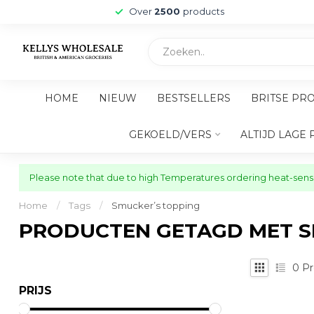
Over
2500
products
HOME
NIEUW
BESTSELLERS
BRITSE PR
GEKOELD/VERS
ALTIJD LAGE 
Please note that due to high Temperatures ordering heat-sensit
Home
/
Tags
/
Smucker’s topping
PRODUCTEN GETAGD MET S
0
Pr
PRIJS