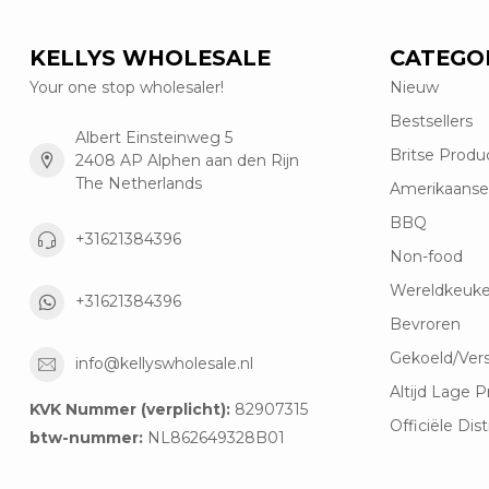
KELLYS WHOLESALE
CATEGO
Your one stop wholesaler!
Nieuw
Bestsellers
Albert Einsteinweg 5
Britse Produ
2408 AP Alphen aan den Rijn
The Netherlands
Amerikaanse
BBQ
+31621384396
Non-food
Wereldkeuk
+31621384396
Bevroren
Gekoeld/Ver
info@kellyswholesale.nl
Altijd Lage P
KVK Nummer (verplicht):
82907315
Officiële Dist
btw-nummer:
NL862649328B01