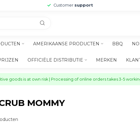
Customer
support
ODUCTEN
AMERIKAANSE PRODUCTEN
BBQ
NO
PRIJZEN
OFFICIËLE DISTRIBUTIE
MERKEN
KLAN
ive goods is at own risk | Processing of online orders takes 3-5 worki
SCRUB MOMMY
oducten