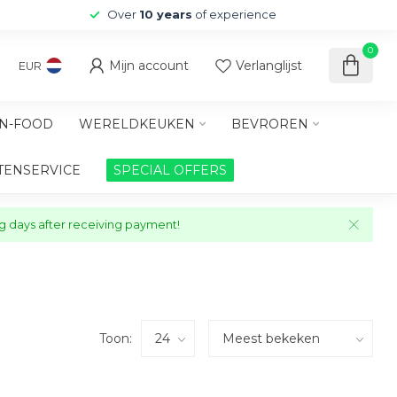
Over
10 years
of experience
0
Mijn account
Verlanglijst
EUR
N-FOOD
WERELDKEUKEN
BEVROREN
TENSERVICE
SPECIAL OFFERS
ng days after receiving payment!
Toon: