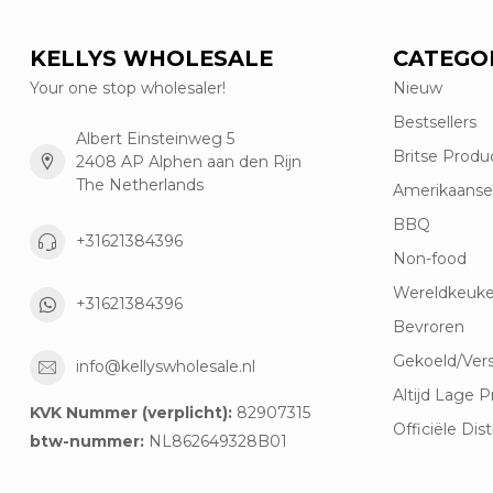
KELLYS WHOLESALE
CATEGO
Your one stop wholesaler!
Nieuw
Bestsellers
Albert Einsteinweg 5
Britse Produ
2408 AP Alphen aan den Rijn
The Netherlands
Amerikaanse
BBQ
+31621384396
Non-food
Wereldkeuk
+31621384396
Bevroren
Gekoeld/Ver
info@kellyswholesale.nl
Altijd Lage P
KVK Nummer (verplicht):
82907315
Officiële Dist
btw-nummer:
NL862649328B01