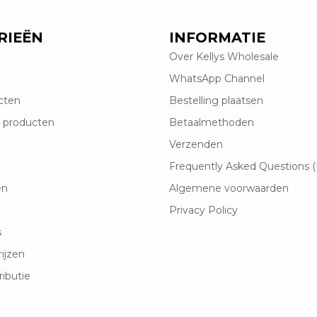
RIEËN
INFORMATIE
Over Kellys Wholesale
WhatsApp Channel
cten
Bestelling plaatsen
 producten
Betaalmethoden
Verzenden
Frequently Asked Questions 
en
Algemene voorwaarden
Privacy Policy
s
rijzen
ributie