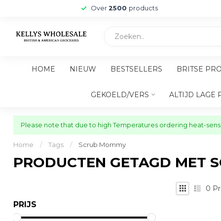
Over
2500
products
HOME
NIEUW
BESTSELLERS
BRITSE PR
GEKOELD/VERS
ALTIJD LAGE 
Please note that due to high Temperatures ordering heat-sensit
Home
/
Tags
/
Scrub Mommy
PRODUCTEN GETAGD MET 
0
Pr
PRIJS