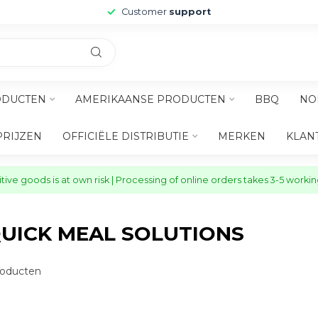
Customer
support
ODUCTEN
AMERIKAANSE PRODUCTEN
BBQ
NO
PRIJZEN
OFFICIËLE DISTRIBUTIE
MERKEN
KLAN
ive goods is at own risk | Processing of online orders takes 3-5 worki
UICK MEAL SOLUTIONS
oducten