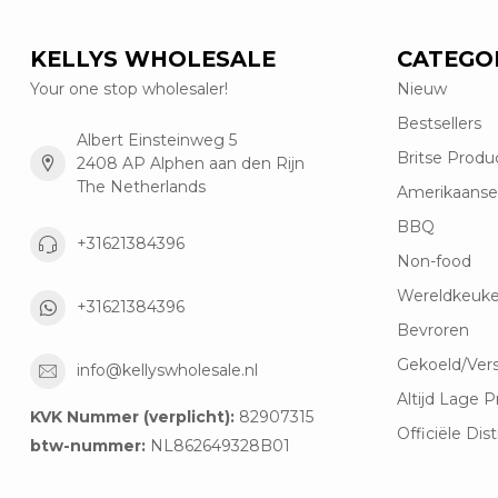
KELLYS WHOLESALE
CATEGO
Your one stop wholesaler!
Nieuw
Bestsellers
Albert Einsteinweg 5
Britse Produ
2408 AP Alphen aan den Rijn
The Netherlands
Amerikaanse
BBQ
+31621384396
Non-food
Wereldkeuk
+31621384396
Bevroren
Gekoeld/Ver
info@kellyswholesale.nl
Altijd Lage P
KVK Nummer (verplicht):
82907315
Officiële Dist
btw-nummer:
NL862649328B01