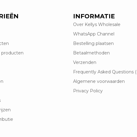
RIEËN
INFORMATIE
Over Kellys Wholesale
WhatsApp Channel
cten
Bestelling plaatsen
 producten
Betaalmethoden
Verzenden
Frequently Asked Questions 
en
Algemene voorwaarden
Privacy Policy
s
rijzen
ributie