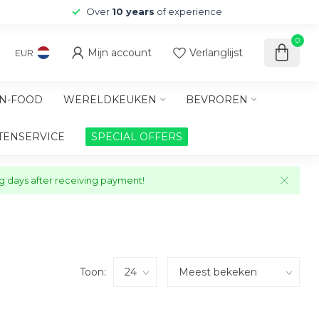
Over
10 years
of experience
0
Mijn account
Verlanglijst
EUR
N-FOOD
WERELDKEUKEN
BEVROREN
TENSERVICE
SPECIAL OFFERS
ng days after receiving payment!
Toon: