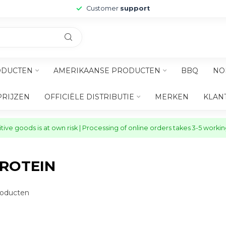
Customer
support
ODUCTEN
AMERIKAANSE PRODUCTEN
BBQ
NO
PRIJZEN
OFFICIËLE DISTRIBUTIE
MERKEN
KLAN
ive goods is at own risk | Processing of online orders takes 3-5 worki
ROTEIN
oducten