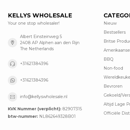
KELLYS WHOLESALE
CATEGO
Your one stop wholesaler!
Nieuw
Bestsellers
Albert Einsteinweg 5
Britse Produ
2408 AP Alphen aan den Rijn
The Netherlands
Amerikaanse
BBQ
+31621384396
Non-food
Wereldkeuk
+31621384396
Bevroren
Gekoeld/Ver
info@kellyswholesale.nl
Altijd Lage P
KVK Nummer (verplicht):
82907315
Officiële Dist
btw-nummer:
NL862649328B01