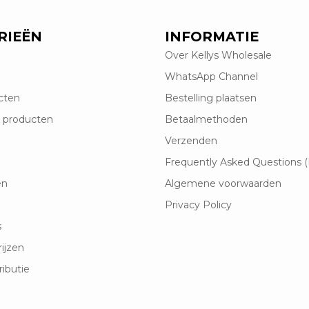
RIEËN
INFORMATIE
Over Kellys Wholesale
WhatsApp Channel
cten
Bestelling plaatsen
 producten
Betaalmethoden
Verzenden
Frequently Asked Questions 
en
Algemene voorwaarden
Privacy Policy
s
rijzen
ributie