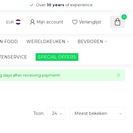
Over
10 years
of experience
0
Mijn account
Verlanglijst
EUR
N-FOOD
WERELDKEUKEN
BEVROREN
TENSERVICE
SPECIAL OFFERS
ng days after receiving payment!
Toon: