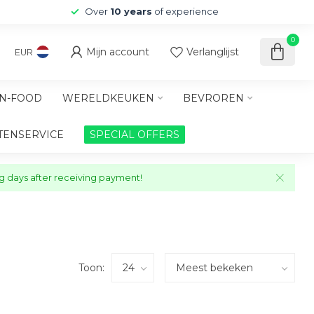
Over
10 years
of experience
0
Mijn account
Verlanglijst
EUR
N-FOOD
WERELDKEUKEN
BEVROREN
TENSERVICE
SPECIAL OFFERS
ng days after receiving payment!
Toon: