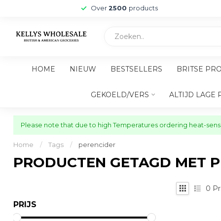
Over
2500
products
HOME
NIEUW
BESTSELLERS
BRITSE PR
GEKOELD/VERS
ALTIJD LAGE 
Please note that due to high Temperatures ordering heat-sensit
Home
/
Tags
/
perencider
PRODUCTEN GETAGD MET P
0
Pr
PRIJS