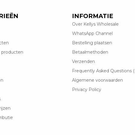
RIEËN
INFORMATIE
Over Kellys Wholesale
WhatsApp Channel
cten
Bestelling plaatsen
 producten
Betaalmethoden
Verzenden
Frequently Asked Questions 
en
Algemene voorwaarden
Privacy Policy
s
rijzen
ributie