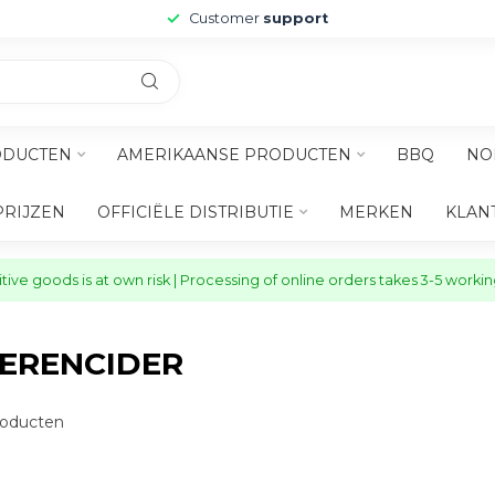
Customer
support
ODUCTEN
AMERIKAANSE PRODUCTEN
BBQ
NO
PRIJZEN
OFFICIËLE DISTRIBUTIE
MERKEN
KLAN
ive goods is at own risk | Processing of online orders takes 3-5 worki
ERENCIDER
oducten