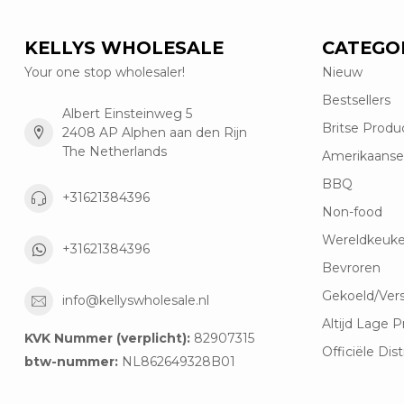
KELLYS WHOLESALE
CATEGO
Your one stop wholesaler!
Nieuw
Bestsellers
Albert Einsteinweg 5
Britse Produ
2408 AP Alphen aan den Rijn
The Netherlands
Amerikaanse
BBQ
+31621384396
Non-food
Wereldkeuk
+31621384396
Bevroren
Gekoeld/Ver
info@kellyswholesale.nl
Altijd Lage P
KVK Nummer (verplicht):
82907315
Officiële Dist
btw-nummer:
NL862649328B01