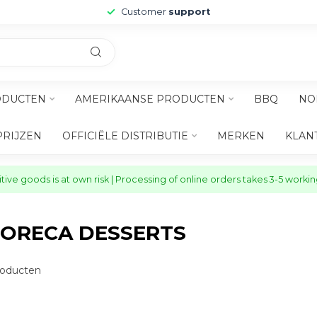
Customer
support
ODUCTEN
AMERIKAANSE PRODUCTEN
BBQ
NO
PRIJZEN
OFFICIËLE DISTRIBUTIE
MERKEN
KLAN
ive goods is at own risk | Processing of online orders takes 3-5 worki
ORECA DESSERTS
oducten