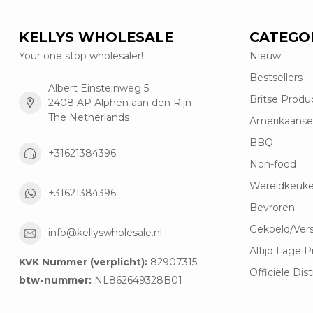
KELLYS WHOLESALE
CATEGO
Your one stop wholesaler!
Nieuw
Bestsellers
Albert Einsteinweg 5
Britse Produ
2408 AP Alphen aan den Rijn
The Netherlands
Amerikaanse
BBQ
+31621384396
Non-food
Wereldkeuk
+31621384396
Bevroren
Gekoeld/Ver
info@kellyswholesale.nl
Altijd Lage P
KVK Nummer (verplicht):
82907315
Officiële Dist
btw-nummer:
NL862649328B01