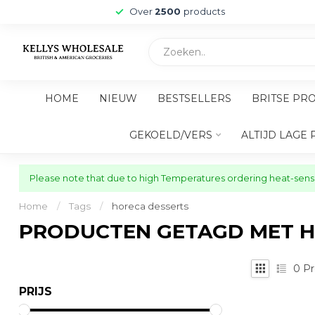
Over
2500
products
HOME
NIEUW
BESTSELLERS
BRITSE PR
GEKOELD/VERS
ALTIJD LAGE 
Please note that due to high Temperatures ordering heat-sensit
Home
/
Tags
/
horeca desserts
PRODUCTEN GETAGD MET H
0
Pr
PRIJS