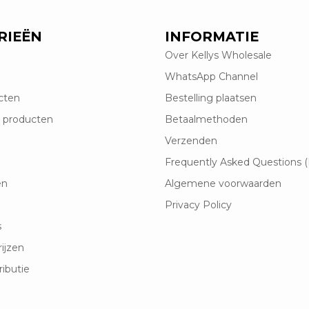
RIEËN
INFORMATIE
Over Kellys Wholesale
WhatsApp Channel
cten
Bestelling plaatsen
 producten
Betaalmethoden
Verzenden
Frequently Asked Questions 
en
Algemene voorwaarden
Privacy Policy
s
rijzen
ributie