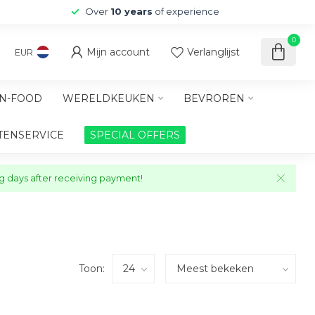
Over
10 years
of experience
0
Mijn account
Verlanglijst
EUR
N-FOOD
WERELDKEUKEN
BEVROREN
TENSERVICE
SPECIAL OFFERS
ng days after receiving payment!
Toon: