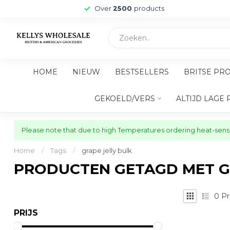
Over
2500
products
HOME
NIEUW
BESTSELLERS
BRITSE PR
GEKOELD/VERS
ALTIJD LAGE 
Please note that due to high Temperatures ordering heat-sensit
Home
/
Tags
/
grape jelly bulk
PRODUCTEN GETAGD MET G
0
Pr
PRIJS