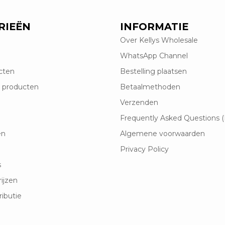
RIEËN
INFORMATIE
Over Kellys Wholesale
WhatsApp Channel
cten
Bestelling plaatsen
 producten
Betaalmethoden
Verzenden
Frequently Asked Questions 
en
Algemene voorwaarden
Privacy Policy
s
rijzen
ributie