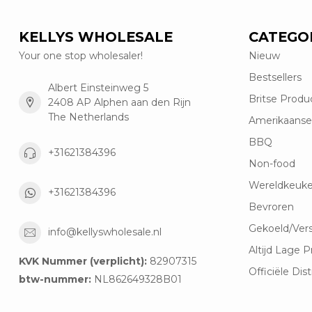
KELLYS WHOLESALE
CATEGO
Your one stop wholesaler!
Nieuw
Bestsellers
Albert Einsteinweg 5
Britse Produ
2408 AP Alphen aan den Rijn
The Netherlands
Amerikaanse
BBQ
+31621384396
Non-food
Wereldkeuk
+31621384396
Bevroren
Gekoeld/Ver
info@kellyswholesale.nl
Altijd Lage P
KVK Nummer (verplicht):
82907315
Officiële Dist
btw-nummer:
NL862649328B01