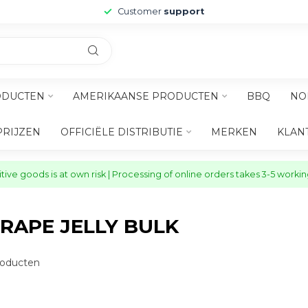
Customer
support
ODUCTEN
AMERIKAANSE PRODUCTEN
BBQ
NO
PRIJZEN
OFFICIËLE DISTRIBUTIE
MERKEN
KLAN
ive goods is at own risk | Processing of online orders takes 3-5 worki
RAPE JELLY BULK
oducten