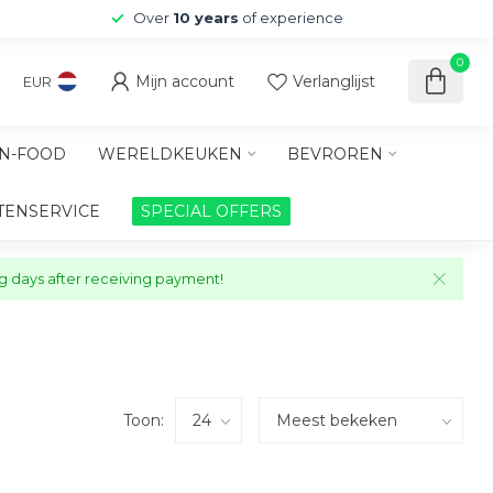
Over
10 years
of experience
0
Mijn account
Verlanglijst
EUR
N-FOOD
WERELDKEUKEN
BEVROREN
TENSERVICE
SPECIAL OFFERS
ng days after receiving payment!
Toon: