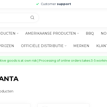
Customer
support
ODUCTEN
AMERIKAANSE PRODUCTEN
BBQ
NO
PRIJZEN
OFFICIËLE DISTRIBUTIE
MERKEN
KLAN
ive goods is at own risk | Processing of online orders takes 3-5 worki
FANTA
oducten