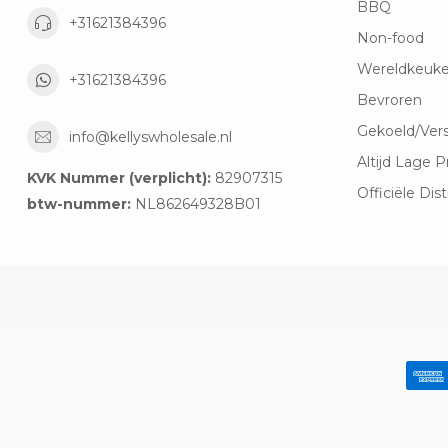
BBQ
+31621384396
Non-food
Wereldkeuk
+31621384396
Bevroren
Gekoeld/Ver
info@kellyswholesale.nl
Altijd Lage P
KVK Nummer (verplicht):
82907315
Officiële Dist
btw-nummer:
NL862649328B01