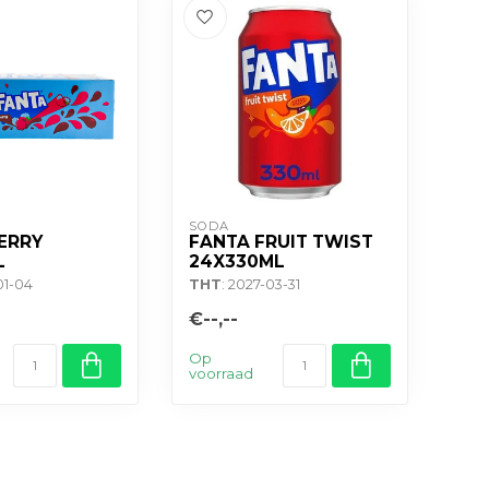
SODA
ERRY
FANTA FRUIT TWIST
L
24X330ML
01-04
THT
: 2027-03-31
€--,--
Op
voorraad