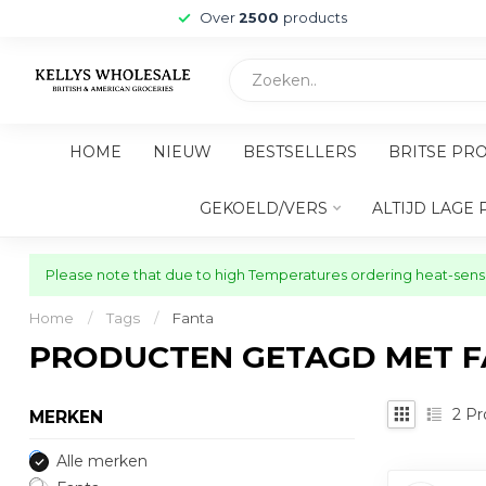
Over
2500
products
HOME
NIEUW
BESTSELLERS
BRITSE PR
GEKOELD/VERS
ALTIJD LAGE 
Please note that due to high Temperatures ordering heat-sensit
Home
/
Tags
/
Fanta
PRODUCTEN GETAGD MET 
2
Pr
MERKEN
Alle merken