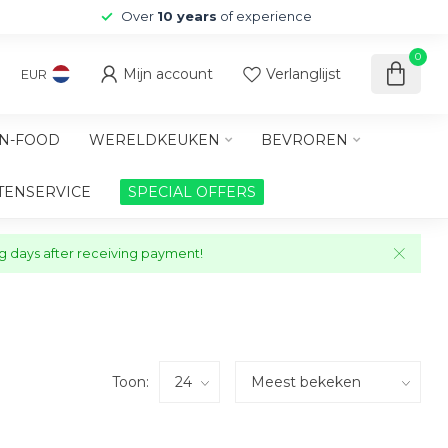
Over
10 years
of experience
0
Mijn account
Verlanglijst
EUR
N-FOOD
WERELDKEUKEN
BEVROREN
TENSERVICE
SPECIAL OFFERS
ng days after receiving payment!
Toon: