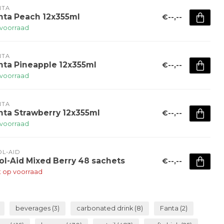
NTA
nta Peach 12x355ml
€--,--
voorraad
NTA
nta Pineapple 12x355ml
€--,--
voorraad
NTA
nta Strawberry 12x355ml
€--,--
voorraad
L-AID
ol-Aid Mixed Berry 48 sachets
€--,--
t op voorraad
beverages
(3)
carbonated drink
(8)
Fanta
(2)