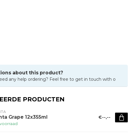
ions about this product?
eed any help ordering? Feel free to get in touch with o
TEERDE PRODUCTEN
NTA
nta Grape 12x355ml
€--,--
voorraad