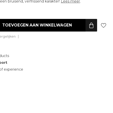
en bruisend, verfrissend karakter!
Lees meer
.
TOEVOEGEN AAN WINKELWAGEN
rgelijken
ducts
port
of experience