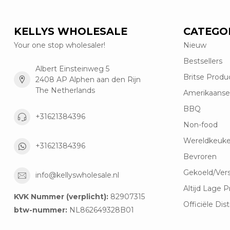
KELLYS WHOLESALE
CATEGO
Your one stop wholesaler!
Nieuw
Bestsellers
Albert Einsteinweg 5
Britse Produ
2408 AP Alphen aan den Rijn
The Netherlands
Amerikaanse
BBQ
+31621384396
Non-food
Wereldkeuk
+31621384396
Bevroren
Gekoeld/Ver
info@kellyswholesale.nl
Altijd Lage P
KVK Nummer (verplicht):
82907315
Officiële Dist
btw-nummer:
NL862649328B01