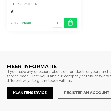
THT
: 2027-01-04
€--,--
Op voorraad
MEER INFORMATIE
If you have any questions about our products or your purcha
service page. Here you'll find our company details, answers
different ways to get in touch with us.
KLANTENSERVICE
REGISTER AN ACCOUNT