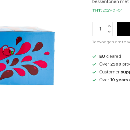
bessentonen met e
THT:
2027-01-04
Toevoegen om te ve
EU
cleared
Over
2500
pro
Customer
sup
Over
10 years