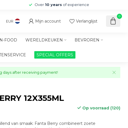
Over
10 years
of experience
0
Mijn account
Verlanglijst
EUR
N-FOOD
WERELDKEUKEN
BEVROREN
TENSERVICE
SPECIAL OFFERS
ng days after receiving payment!
ERRY 12X355ML
Op voorraad (120)
pvallend van smaak: Fanta Berry combineert zoete