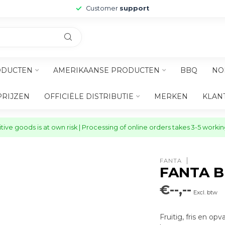
Customer
support
ODUCTEN
AMERIKAANSE PRODUCTEN
BBQ
NO
PRIJZEN
OFFICIËLE DISTRIBUTIE
MERKEN
KLAN
ive goods is at own risk | Processing of online orders takes 3-5 worki
FANTA
FANTA B
€--,--
Excl. btw
Fruitig, fris en o