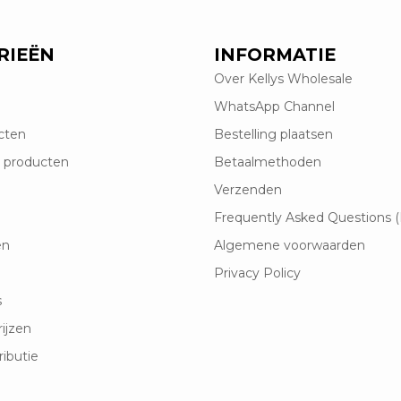
RIEËN
INFORMATIE
Over Kellys Wholesale
WhatsApp Channel
cten
Bestelling plaatsen
 producten
Betaalmethoden
Verzenden
Frequently Asked Questions 
en
Algemene voorwaarden
Privacy Policy
s
rijzen
ributie