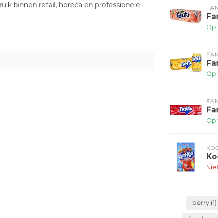
ik binnen retail, horeca en professionele
FA
Fa
Op 
FA
Fa
Op 
FA
Fa
Op 
KOO
Ko
Nie
berry
(1)