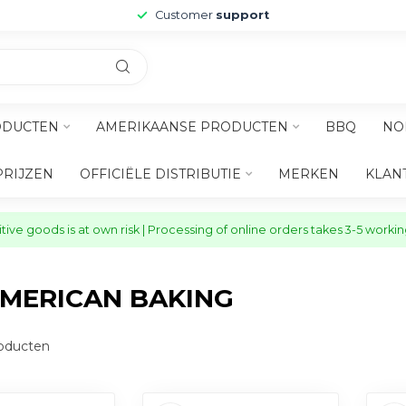
Customer
support
ODUCTEN
AMERIKAANSE PRODUCTEN
BBQ
NO
PRIJZEN
OFFICIËLE DISTRIBUTIE
MERKEN
KLAN
ive goods is at own risk | Processing of online orders takes 3-5 worki
MERICAN BAKING
oducten