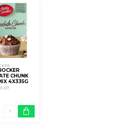
CKER
ROCKER
ATE CHUNK
MIX 4X335G
01-07