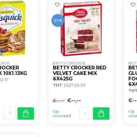
-21%
CKER
BETTY CROCKER
BET
ROCKER
BETTY CROCKER RED
BE
 10X1.13KG
VELVET CAKE MIX
GL
6X425G
FO
02-17
6X
THT
: 2027-03-07
TH
€--,--
€--
€--,--
Op
Op
voorraad
voo