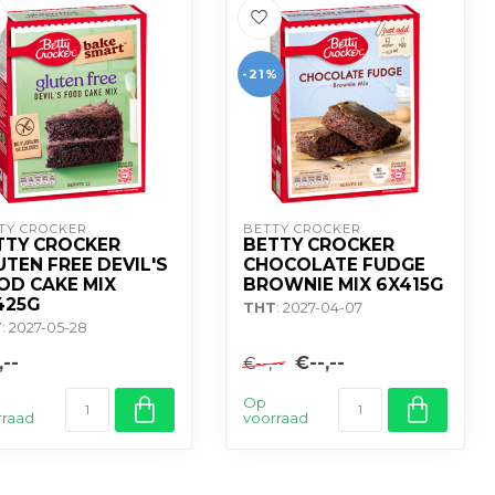
-21%
TY CROCKER
BETTY CROCKER
TTY CROCKER
BETTY CROCKER
UTEN FREE DEVIL'S
CHOCOLATE FUDGE
OD CAKE MIX
BROWNIE MIX 6X415G
425G
THT
: 2027-04-07
T
: 2027-05-28
,--
€--,--
€--,--
Op
rraad
voorraad