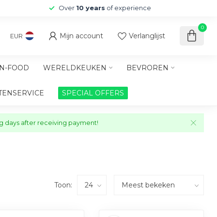
Over
10 years
of experience
0
Mijn account
Verlanglijst
EUR
N-FOOD
WERELDKEUKEN
BEVROREN
TENSERVICE
SPECIAL OFFERS
ng days after receiving payment!
Toon: