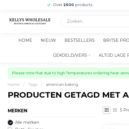
Over
2500
products
HOME
NIEUW
BESTSELLERS
BRITSE PR
GEKOELD/VERS
ALTIJD LAGE 
Please note that due to high Temperatures ordering heat-sensit
Home
/
Tags
/
american baking
PRODUCTEN GETAGD MET A
5
Pr
MERKEN
Alle merken