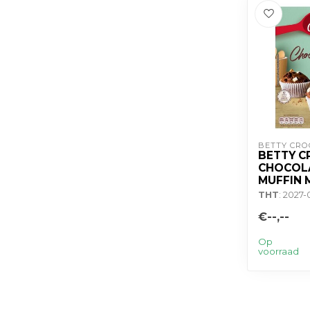
BETTY CRO
BETTY C
CHOCOL
MUFFIN 
THT
: 2027-
€--,--
Op
voorraad