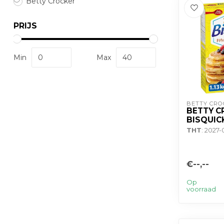
Betty Crocker
PRIJS
Min
Max
BETTY CRO
BETTY C
BISQUICK
THT
: 2027-
€--,--
Op
voorraad