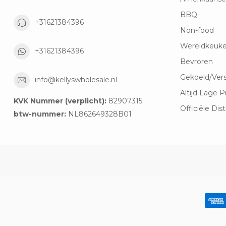
BBQ
+31621384396
Non-food
Wereldkeuk
+31621384396
Bevroren
Gekoeld/Ver
info@kellyswholesale.nl
Altijd Lage P
KVK Nummer (verplicht):
82907315
Officiële Dist
btw-nummer:
NL862649328B01