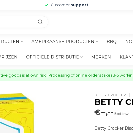
Customer
support
ODUCTEN
AMERIKAANSE PRODUCTEN
BBQ
NO
PRIJZEN
OFFICIËLE DISTRIBUTIE
MERKEN
KLAN
ive goods is at own risk | Processing of online orders takes 3-5 worki
BETTY CROCKER
BETTY C
€--,--
Excl. btw
Betty Crocker Bis