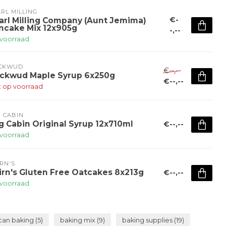
RL MILLING
€-
arl Milling Company (Aunt Jemima)
ncake Mix 12x905g
-,--
voorraad
CKWUD
€--,--
ckwud Maple Syrup 6x250g
€--,--
t op voorraad
 CABIN
g Cabin Original Syrup 12x710ml
€--,--
voorraad
RN'S
irn's Gluten Free Oatcakes 8x213g
€--,--
voorraad
can baking
(5)
baking mix
(9)
baking supplies
(19)