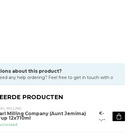
ions about this product?
eed any help ordering? Feel free to get in touch with o
TEERDE PRODUCTEN
RL MILLING
€-
arl Milling Company (Aunt Jemima)
rup 12x710ml
-,--
voorraad