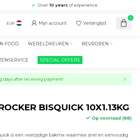
Over
10 years
of experience
0
Mijn account
Verlanglijst
EUR
N-FOOD
WERELDKEUKEN
BEVROREN
TENSERVICE
SPECIAL OFFERS
ng days after receiving payment!
ROCKER BISQUICK 10X1.13KG
Op voorraad (88)
quick is een veelzijdige bakmix waarmee snel en eenvoudig