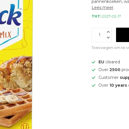
pannenkoeken, wafe
Lees meer
.
THT:
2027-02-17
Toevoegen om te ve
EU
cleared
Over
2500
pro
Customer
sup
Over
10 years