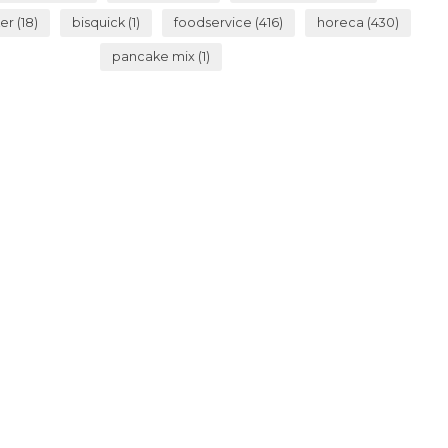
ker
(18)
bisquick
(1)
foodservice
(416)
horeca
(430)
pancake mix
(1)