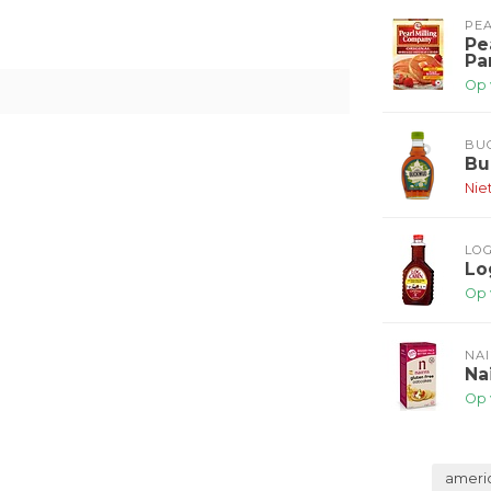
PEA
Pe
Pa
Op 
BU
Bu
Nie
LOG
Lo
Op 
NAI
Na
Op 
ameri