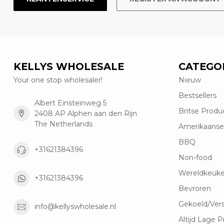
KELLYS WHOLESALE
CATEGO
Your one stop wholesaler!
Nieuw
Bestsellers
Albert Einsteinweg 5
Britse Produ
2408 AP Alphen aan den Rijn
The Netherlands
Amerikaanse
BBQ
+31621384396
Non-food
Wereldkeuk
+31621384396
Bevroren
Gekoeld/Ver
info@kellyswholesale.nl
Altijd Lage P