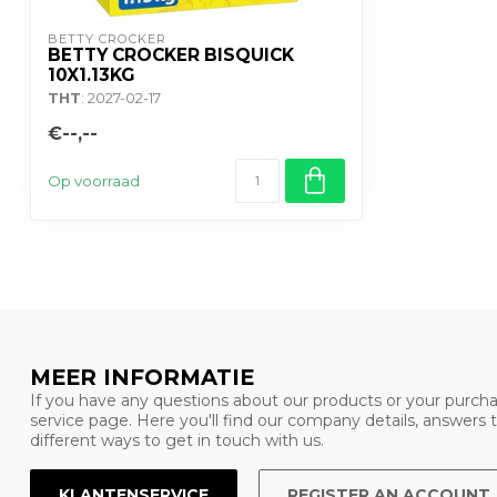
BETTY CROCKER
BETTY CROCKER BISQUICK
10X1.13KG
THT
: 2027-02-17
€--,--
Op voorraad
MEER INFORMATIE
If you have any questions about our products or your purcha
service page. Here you'll find our company details, answers
different ways to get in touch with us.
KLANTENSERVICE
REGISTER AN ACCOUNT