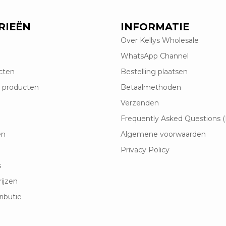
RIEËN
INFORMATIE
Over Kellys Wholesale
WhatsApp Channel
cten
Bestelling plaatsen
 producten
Betaalmethoden
Verzenden
Frequently Asked Questions 
en
Algemene voorwaarden
Privacy Policy
s
rijzen
ributie