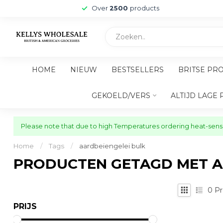
Over
2500
products
HOME
NIEUW
BESTSELLERS
BRITSE PR
GEKOELD/VERS
ALTIJD LAGE 
Please note that due to high Temperatures ordering heat-sensit
Home
/
Tags
/
aardbeiengelei bulk
PRODUCTEN GETAGD MET A
0
Pr
PRIJS