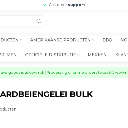
Customer
support
ODUCTEN
AMERIKAANSE PRODUCTEN
BBQ
NO
PRIJZEN
OFFICIËLE DISTRIBUTIE
MERKEN
KLAN
ive goods is at own risk | Processing of online orders takes 3-5 worki
ARDBEIENGELEI BULK
oducten