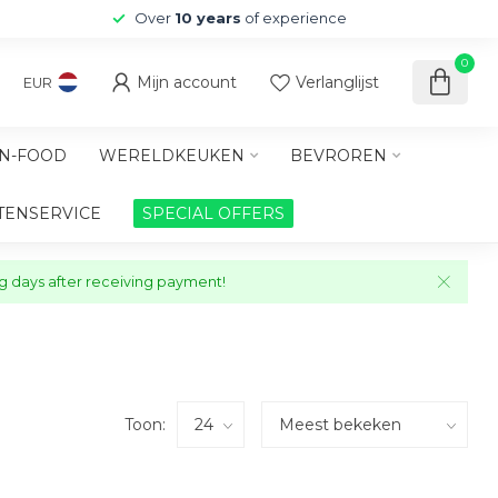
Over
10 years
of experience
0
Mijn account
Verlanglijst
EUR
N-FOOD
WERELDKEUKEN
BEVROREN
TENSERVICE
SPECIAL OFFERS
ng days after receiving payment!
Toon: