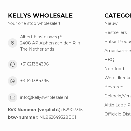
KELLYS WHOLESALE
CATEGO
Your one stop wholesaler!
Nieuw
Bestsellers
Albert Einsteinweg 5
Britse Produ
2408 AP Alphen aan den Rijn
The Netherlands
Amerikaanse
BBQ
+31621384396
Non-food
Wereldkeuk
+31621384396
Bevroren
Gekoeld/Ver
info@kellyswholesale.nl
Altijd Lage P
KVK Nummer (verplicht):
82907315
Officiële Dist
btw-nummer:
NL862649328B01