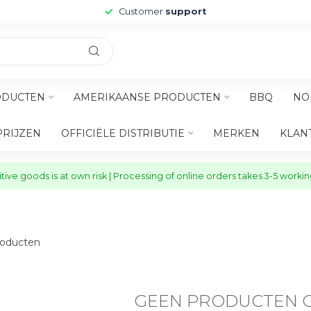
Customer
support
ODUCTEN
AMERIKAANSE PRODUCTEN
BBQ
NO
PRIJZEN
OFFICIËLE DISTRIBUTIE
MERKEN
KLAN
ive goods is at own risk | Processing of online orders takes 3-5 worki
oducten
GEEN PRODUCTEN 