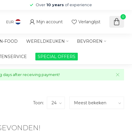
Over
10 years
of experience
0
Mijn account
Verlanglijst
EUR
N-FOOD
WERELDKEUKEN
BEVROREN
TENSERVICE
SPECIAL OFFERS
ng days after receiving payment!
Toon:
GEVONDEN!