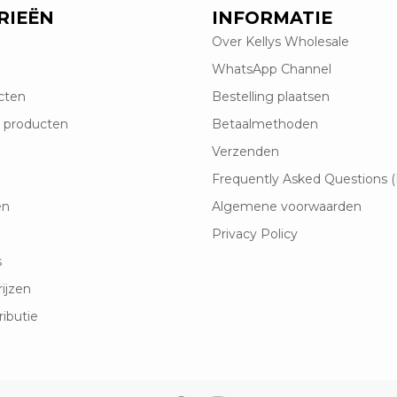
RIEËN
INFORMATIE
Over Kellys Wholesale
WhatsApp Channel
cten
Bestelling plaatsen
 producten
Betaalmethoden
Verzenden
Frequently Asked Questions 
en
Algemene voorwaarden
Privacy Policy
s
rijzen
ributie