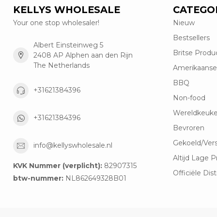
KELLYS WHOLESALE
CATEGO
Your one stop wholesaler!
Nieuw
Bestsellers
Albert Einsteinweg 5
Britse Produ
2408 AP Alphen aan den Rijn
The Netherlands
Amerikaanse
BBQ
+31621384396
Non-food
Wereldkeuk
+31621384396
Bevroren
Gekoeld/Ver
info@kellyswholesale.nl
Altijd Lage P
KVK Nummer (verplicht):
82907315
Officiële Dist
btw-nummer:
NL862649328B01