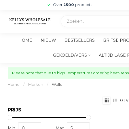
Over
2500
products
HOME
NIEUW
BESTSELLERS
BRITSE PR
GEKOELD/VERS
ALTIJD LAGE 
Please note that due to high Temperatures ordering heat-sensit
Home
/
Merken
/
Walls
0
Pr
PRIJS
Min
Max