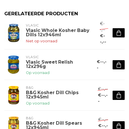
GERELATEERDE PRODUCTEN
€-
VLASIC
-,--
Vlasic Whole Kosher Baby
Dills 12x946ml
€-
Niet op voorraad
-,--
VLASIC
€--,-
Vlasic Sweet Relish
12x296g
-
Op voorraad
B&G
€--,--
B&G Kosher Dill Chips
€--,-
12x945ml
-
Op voorraad
B&G
€--,--
B&G Kosher Dill Spears
€--,-
12x945ml