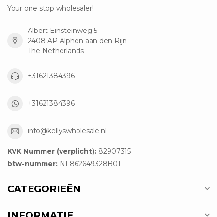
Your one stop wholesaler!
Albert Einsteinweg 5
2408 AP Alphen aan den Rijn
The Netherlands
+31621384396
+31621384396
info@kellyswholesale.nl
KVK Nummer (verplicht):
82907315
btw-nummer:
NL862649328B01
CATEGORIEËN
INFORMATIE