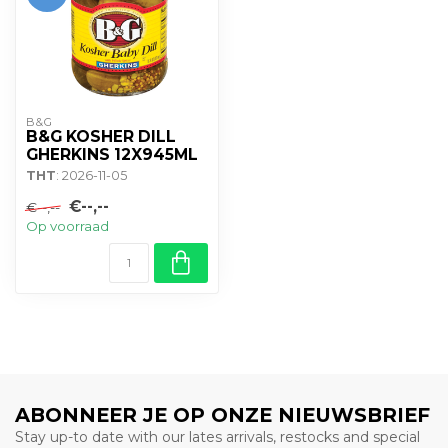
B&G
B&G KOSHER DILL
GHERKINS 12X945ML
THT
: 2026-11-05
€--,--
€--,--
Op voorraad
ABONNEER JE OP ONZE NIEUWSBRIEF
Stay up-to date with our lates arrivals, restocks and special