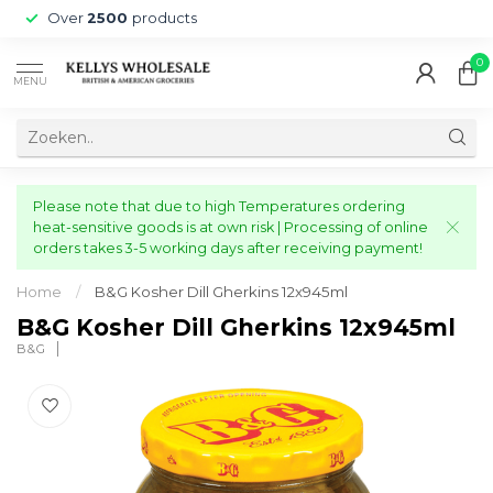
Over
2500
products
0
MENU
Please note that due to high Temperatures ordering
heat-sensitive goods is at own risk | Processing of online
orders takes 3-5 working days after receiving payment!
Home
/
B&G Kosher Dill Gherkins 12x945ml
B&G Kosher Dill Gherkins 12x945ml
B&G