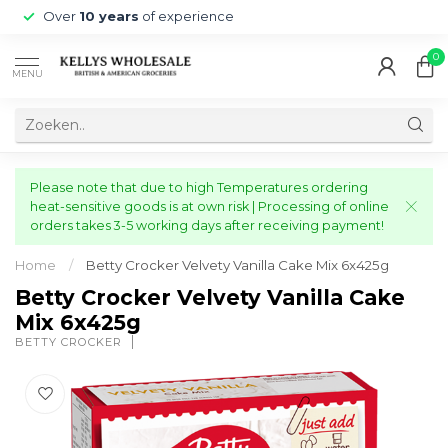
Over
10 years
of experience
0
MENU
Please note that due to high Temperatures ordering
heat-sensitive goods is at own risk | Processing of online
orders takes 3-5 working days after receiving payment!
Home
/
Betty Crocker Velvety Vanilla Cake Mix 6x425g
Betty Crocker Velvety Vanilla Cake
Mix 6x425g
BETTY CROCKER