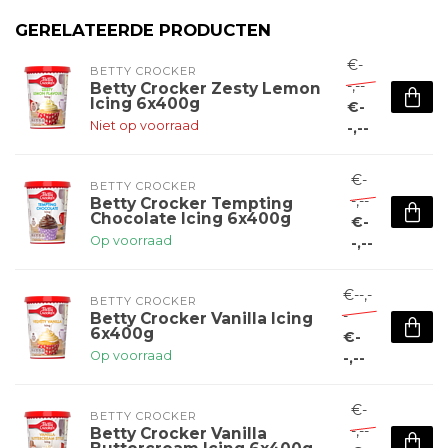
GERELATEERDE PRODUCTEN
€-
BETTY CROCKER
-,--
Betty Crocker Zesty Lemon
Icing 6x400g
€-
Niet op voorraad
-,--
€-
BETTY CROCKER
-,--
Betty Crocker Tempting
Chocolate Icing 6x400g
€-
Op voorraad
-,--
€--,-
BETTY CROCKER
-
Betty Crocker Vanilla Icing
6x400g
€-
Op voorraad
-,--
€-
BETTY CROCKER
-,--
Betty Crocker Vanilla