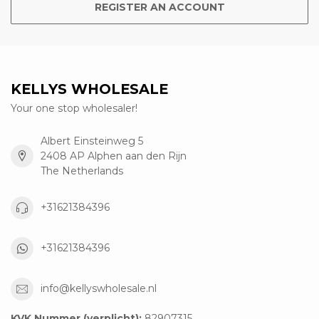
REGISTER AN ACCOUNT
KELLYS WHOLESALE
Your one stop wholesaler!
Albert Einsteinweg 5
2408 AP Alphen aan den Rijn
The Netherlands
+31621384396
+31621384396
info@kellyswholesale.nl
KVK Nummer (verplicht):
82907315