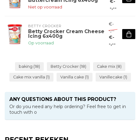
Buttercream Icing 6x400g
€-
Niet op voorraad
-,--
€-
BETTY CROCKER
-,--
Betty Crocker Cream Cheese
Icing 6x400g
€-
Op voorraad
-,--
baking
(18)
Betty Crocker
(18)
Cake mix
(8)
Cake mix vanilla
(1)
Vanilla cake
(1)
Vanillecake
(1)
ANY QUESTIONS ABOUT THIS PRODUCT?
Or do you need any help ordering? Feel free to get in
touch with o
RECENT BEKEKEN