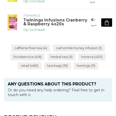
Op voorraad
-,--
TWININGS
€-
Twinings Infusions Cranberry
& Raspberry 4x20s
-,--
Op voorraad
caffeine free tea
(4)
camomile honey infusion
(1)
foodservice
(416)
herbal tea
(5)
horeca
(430)
retail
(483)
tea bags
(19)
twinings
(11)
ANY QUESTIONS ABOUT THIS PRODUCT?
Or do you need any help ordering? Feel free to get in
touch with o