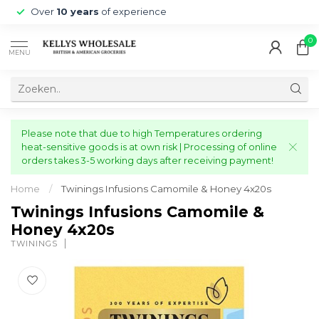
Over
10 years
of experience
0
MENU
Please note that due to high Temperatures ordering
heat-sensitive goods is at own risk | Processing of online
orders takes 3-5 working days after receiving payment!
Home
/
Twinings Infusions Camomile & Honey 4x20s
Twinings Infusions Camomile &
Honey 4x20s
TWININGS