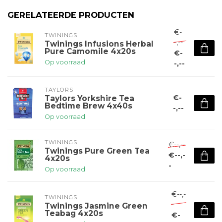
GERELATEERDE PRODUCTEN
€-
TWININGS
-,--
Twinings Infusions Herbal
Pure Camomile 4x20s
€-
Op voorraad
-,--
TAYLORS
€-
Taylors Yorkshire Tea
Bedtime Brew 4x40s
-,--
Op voorraad
TWININGS
€--,--
Twinings Pure Green Tea
€--,-
4x20s
-
Op voorraad
€--,-
TWININGS
-
Twinings Jasmine Green
Teabag 4x20s
€-