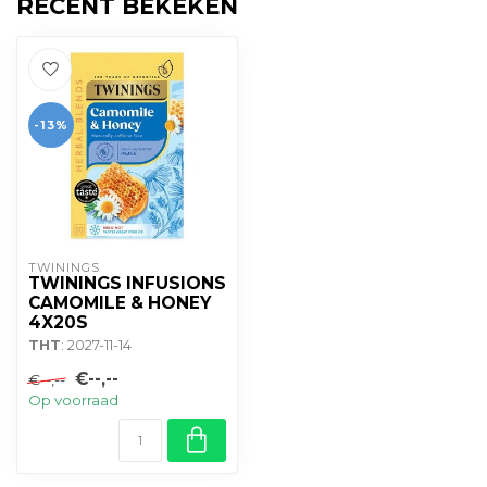
RECENT BEKEKEN
-13%
TWININGS
TWININGS INFUSIONS
CAMOMILE & HONEY
4X20S
THT
: 2027-11-14
€--,--
€--,--
Op voorraad