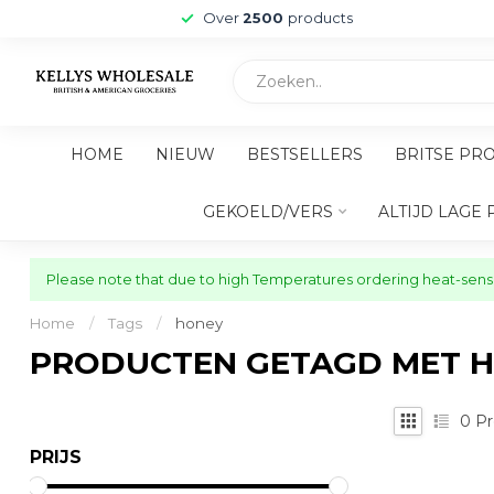
Over
2500
products
HOME
NIEUW
BESTSELLERS
BRITSE PR
GEKOELD/VERS
ALTIJD LAGE 
Please note that due to high Temperatures ordering heat-sensit
Home
/
Tags
/
honey
PRODUCTEN GETAGD MET 
0
Pr
PRIJS