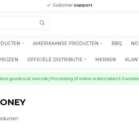
Customer
support
ODUCTEN
AMERIKAANSE PRODUCTEN
BBQ
NO
PRIJZEN
OFFICIËLE DISTRIBUTIE
MERKEN
KLAN
ive goods is at own risk | Processing of online orders takes 3-5 worki
HONEY
oducten