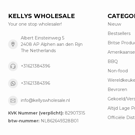
KELLYS WHOLESALE
CATEGO
Your one stop wholesaler!
Nieuw
Bestsellers
Albert Einsteinweg 5
Britse Produ
2408 AP Alphen aan den Rijn
The Netherlands
Amerikaanse
BBQ
+31621384396
Non-food
Wereldkeuk
+31621384396
Bevroren
Gekoeld/Ver
info@kellyswholesale.nl
Altijd Lage P
KVK Nummer (verplicht):
82907315
Officiële Dist
btw-nummer:
NL862649328B01