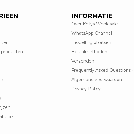
RIEËN
INFORMATIE
Over Kellys Wholesale
WhatsApp Channel
cten
Bestelling plaatsen
 producten
Betaalmethoden
Verzenden
Frequently Asked Questions 
en
Algemene voorwaarden
Privacy Policy
s
rijzen
ributie