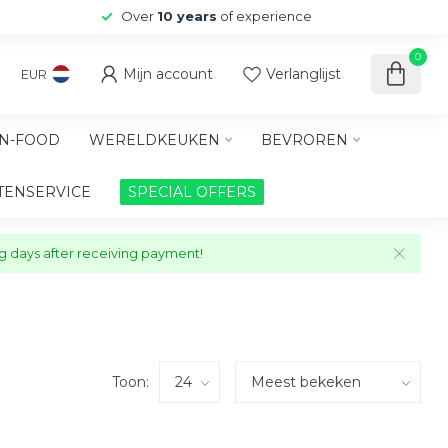
Over
10 years
of experience
0
Mijn account
Verlanglijst
EUR
N-FOOD
WERELDKEUKEN
BEVROREN
TENSERVICE
SPECIAL OFFERS
ng days after receiving payment!
Toon: