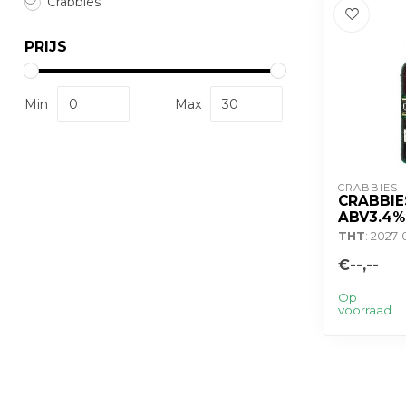
Crabbies
PRIJS
Min
Max
CRABBIES
CRABBIE
ABV3.4%
THT
: 2027
€--,--
Op
voorraad