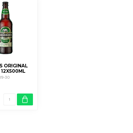
S ORIGINAL
 12X500ML
-09-30