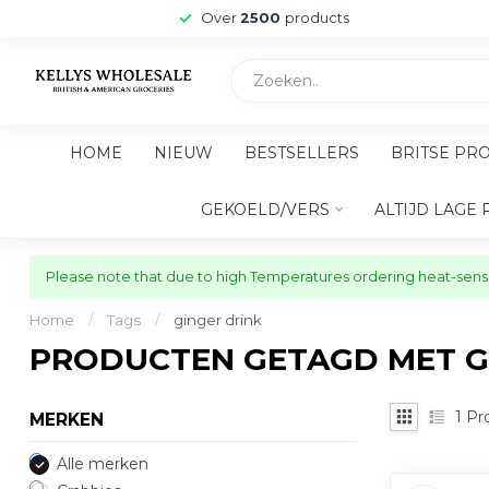
Over
2500
products
HOME
NIEUW
BESTSELLERS
BRITSE PR
GEKOELD/VERS
ALTIJD LAGE 
Please note that due to high Temperatures ordering heat-sensit
Home
/
Tags
/
ginger drink
PRODUCTEN GETAGD MET G
1
Pr
MERKEN
Alle merken