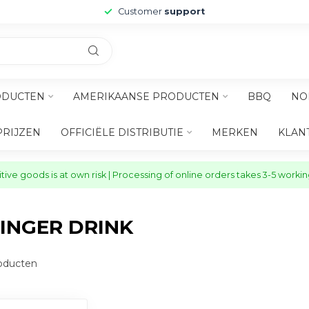
Customer
support
ODUCTEN
AMERIKAANSE PRODUCTEN
BBQ
NO
PRIJZEN
OFFICIËLE DISTRIBUTIE
MERKEN
KLAN
ive goods is at own risk | Processing of online orders takes 3-5 worki
INGER DRINK
oducten