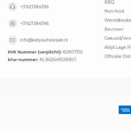
BBQ
+31621384396
Non-food
Wereldkeuk
+31621384396
Bevroren
Gekoeld/Ver
info@kellyswholesale.nl
Altijd Lage P
KVK Nummer (verplicht):
82907315
Officiële Dist
btw-nummer:
NL862649328B01