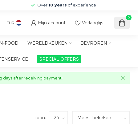
Over
10 years
of experience
0
Mijn account
Verlanglijst
EUR
N-FOOD
WERELDKEUKEN
BEVROREN
TENSERVICE
SPECIAL OFFERS
ng days after receiving payment!
Toon: