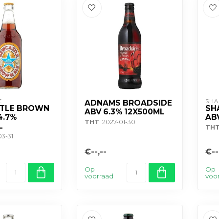
E
SHA
ADNAMS BROADSIDE
TLE BROWN
SH
ABV 6.3% 12X500ML
4.7%
AB
THT
: 2027-01-30
L
TH
03-31
€--,--
€--
Op
Op
voorraad
voo