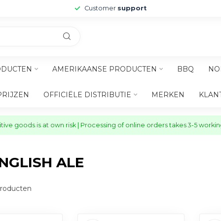
Customer
support
ODUCTEN
AMERIKAANSE PRODUCTEN
BBQ
NO
PRIJZEN
OFFICIËLE DISTRIBUTIE
MERKEN
KLAN
ive goods is at own risk | Processing of online orders takes 3-5 worki
NGLISH ALE
roducten