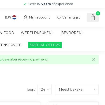
Over
10 years
of experience
0
Mijn account
Verlanglijst
EUR
N-FOOD
WERELDKEUKEN
BEVROREN
TENSERVICE
SPECIAL OFFERS
ng days after receiving payment!
Toon: