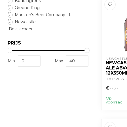
Boddingtons
Greene King
Marston's Beer Company Lt
Newcastle
Bekijk meer
PRIJS
NEWCASTL
Min
Max
NEWCAS
ALE ABV
12X550M
THT
: 2027-
€--,--
Op
voorraad