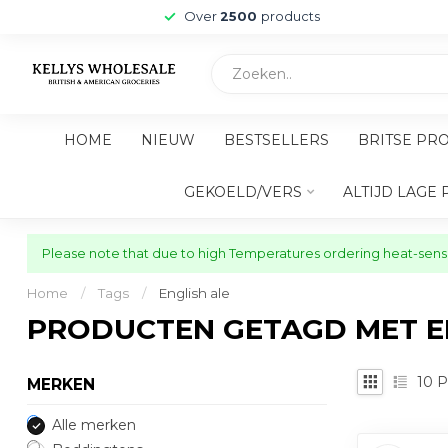
Over
2500
products
HOME
NIEUW
BESTSELLERS
BRITSE PR
GEKOELD/VERS
ALTIJD LAGE 
Please note that due to high Temperatures ordering heat-sensit
Home
/
Tags
/
English ale
PRODUCTEN GETAGD MET E
10
P
MERKEN
Alle merken