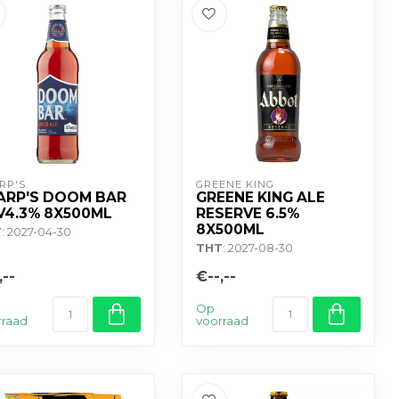
RP'S
GREENE KING
ARP'S DOOM BAR
GREENE KING ALE
V4.3% 8X500ML
RESERVE 6.5%
8X500ML
T
: 2027-04-30
THT
: 2027-08-30
,--
€--,--
Op
rraad
voorraad