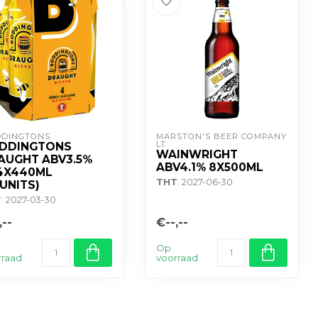
DINGTONS
MARSTON'S BEER COMPANY 
LT
DDINGTONS
WAINWRIGHT
AUGHT ABV3.5%
ABV4.1% 8X500ML
4X440ML
THT
: 2027-06-30
UNITS)
T
: 2027-03-30
,--
€--,--
Op
rraad
voorraad