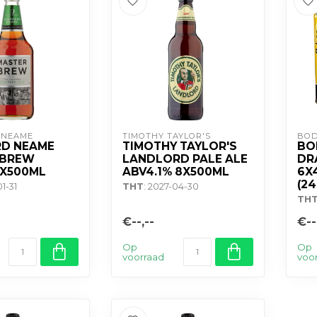
 NEAME
TIMOTHY TAYLOR'S
BOD
RD NEAME
TIMOTHY TAYLOR'S
BO
 BREW
LANDLORD PALE ALE
DR
8X500ML
ABV4.1% 8X500ML
6X
(24
01-31
THT
: 2027-04-30
TH
€--,--
€--
Op
Op
voorraad
voo