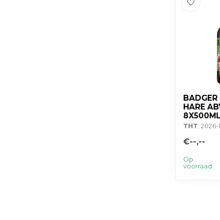
BADGER
HARE AB
8X500M
THT
: 2026-
€--,--
Op
voorraad