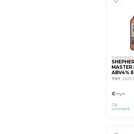
SHEPHERD
SHEPHE
MASTER
ABV4% 
THT
: 2027-
€--,--
Op
voorraad