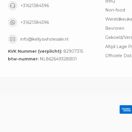
BBQ
+31621384396
Non-food
Wereldkeuk
+31621384396
Bevroren
Gekoeld/Ver
info@kellyswholesale.nl
Altijd Lage P
KVK Nummer (verplicht):
82907315
Officiële Dist
btw-nummer:
NL862649328B01