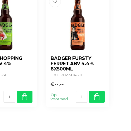
 HOPPING
BADGER FURSTY
V 4%
FERRET ABV 4.4%
L
8X500ML
11-30
THT
: 2027-04-20
€--,--
Op
voorraad