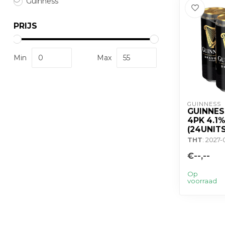
Guinness
PRIJS
Min
Max
GUINNESS
GUINNE
4PK 4.1
(24UNITS
THT
: 2027
€--,--
Op
voorraad