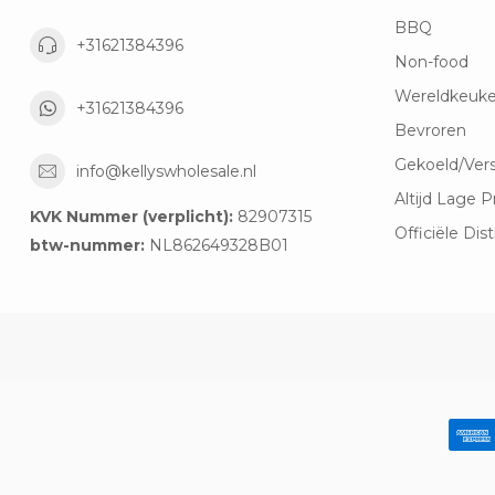
BBQ
+31621384396
Non-food
Wereldkeuk
+31621384396
Bevroren
Gekoeld/Ver
info@kellyswholesale.nl
Altijd Lage P
KVK Nummer (verplicht):
82907315
Officiële Dist
btw-nummer:
NL862649328B01