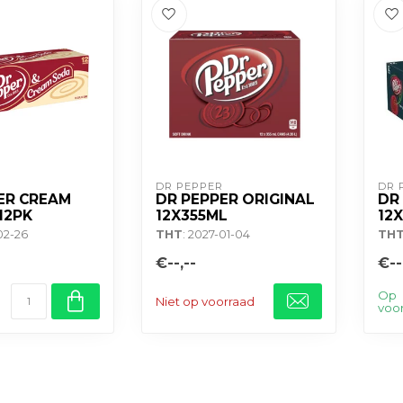
DR PEPPER
DR 
ER CREAM
DR PEPPER ORIGINAL
DR
12PK
12X355ML
12
02-26
THT
: 2027-01-04
TH
€--,--
€--
Op
Niet op voorraad
voo