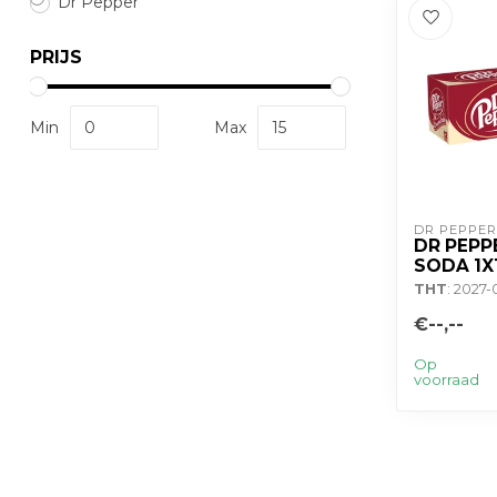
Dr Pepper
PRIJS
Min
Max
DR PEPPER
DR PEPP
SODA 1X
THT
: 2027-
€--,--
Op
voorraad