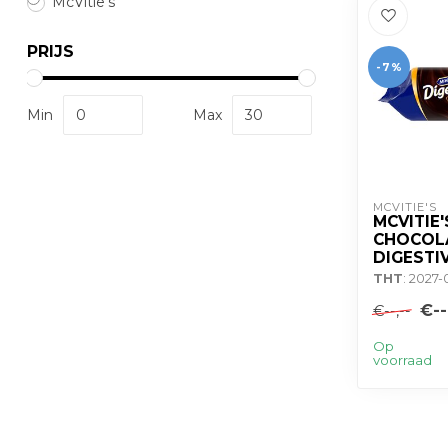
McVitie's
PRIJS
-7%
Min
Max
MCVITIE'S
MCVITIE
CHOCOL
DIGESTI
THT
: 2027-
€--
€--,--
Op
voorraad