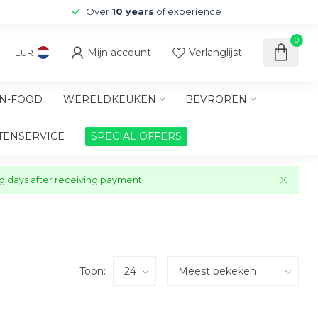
Over
10 years
of experience
0
Mijn account
Verlanglijst
EUR
N-FOOD
WERELDKEUKEN
BEVROREN
TENSERVICE
SPECIAL OFFERS
ng days after receiving payment!
Toon: