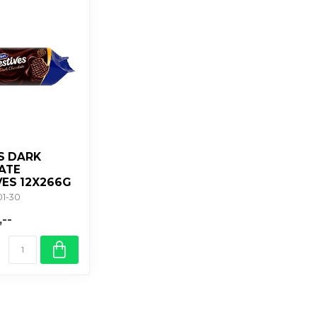
'S DARK
ATE
VES 12X266G
01-30
,--