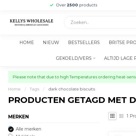
Over
2500
products
HOME
NIEUW
BESTSELLERS
BRITSE PR
GEKOELD/VERS
ALTIJD LAGE 
Please note that due to high Temperatures ordering heat-sensit
Home
/
Tags
/
dark chocolate biscuits
PRODUCTEN GETAGD MET D
1
Pr
MERKEN
Alle merken