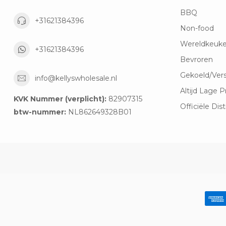
BBQ
+31621384396
Non-food
Wereldkeuk
+31621384396
Bevroren
Gekoeld/Ver
info@kellyswholesale.nl
Altijd Lage P
KVK Nummer (verplicht):
82907315
Officiële Dist
btw-nummer:
NL862649328B01