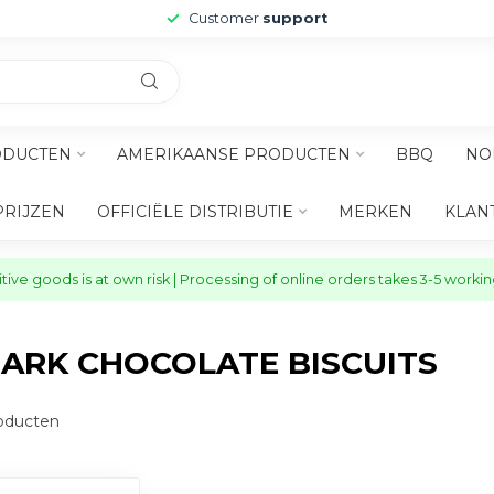
Customer
support
ODUCTEN
AMERIKAANSE PRODUCTEN
BBQ
NO
PRIJZEN
OFFICIËLE DISTRIBUTIE
MERKEN
KLAN
ive goods is at own risk | Processing of online orders takes 3-5 worki
ARK CHOCOLATE BISCUITS
oducten