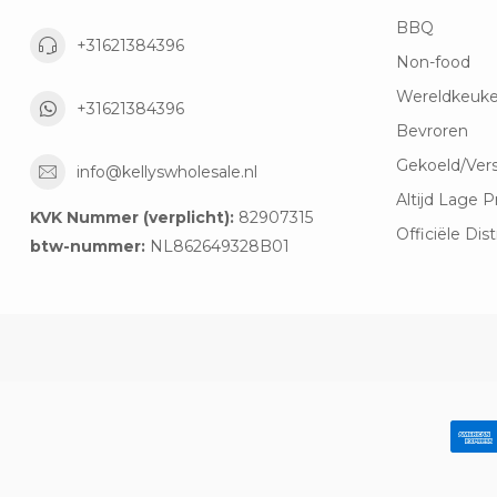
BBQ
+31621384396
Non-food
Wereldkeuk
+31621384396
Bevroren
Gekoeld/Ver
info@kellyswholesale.nl
Altijd Lage P
KVK Nummer (verplicht):
82907315
Officiële Dist
btw-nummer:
NL862649328B01