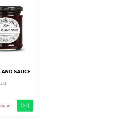
LAND SAUCE
12-31
orraad