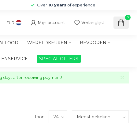
Over
10 years
of experience
0
Mijn account
Verlanglijst
EUR
N-FOOD
WERELDKEUKEN
BEVROREN
TENSERVICE
SPECIAL OFFERS
ng days after receiving payment!
Toon: