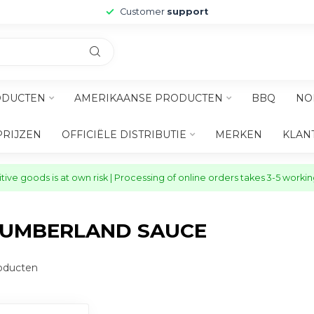
Customer
support
ODUCTEN
AMERIKAANSE PRODUCTEN
BBQ
NO
PRIJZEN
OFFICIËLE DISTRIBUTIE
MERKEN
KLAN
ive goods is at own risk | Processing of online orders takes 3-5 worki
CUMBERLAND SAUCE
oducten