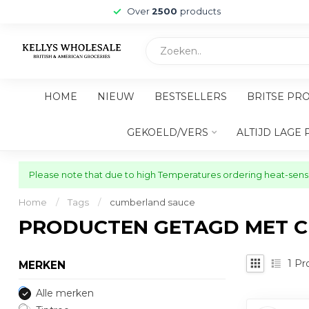
Over
2500
products
HOME
NIEUW
BESTSELLERS
BRITSE PR
GEKOELD/VERS
ALTIJD LAGE 
Please note that due to high Temperatures ordering heat-sensit
Home
/
Tags
/
cumberland sauce
PRODUCTEN GETAGD MET 
1
Pr
MERKEN
Alle merken