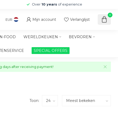
Over
10 years
of experience
0
Mijn account
Verlanglijst
EUR
N-FOOD
WERELDKEUKEN
BEVROREN
TENSERVICE
SPECIAL OFFERS
ng days after receiving payment!
Toon: