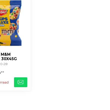
R M&M
 30X45G
10-28
,--
orraad