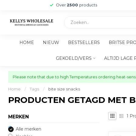
Over
2500
products
HOME
NIEUW
BESTSELLERS
BRITSE PR
GEKOELD/VERS
ALTIJD LAGE 
Please note that due to high Temperatures ordering heat-sensit
Home
/
Tags
/
bite size snacks
PRODUCTEN GETAGD MET BI
1
Pr
MERKEN
Alle merken