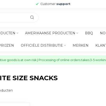
Customer
support
ODUCTEN
AMERIKAANSE PRODUCTEN
BBQ
NO
PRIJZEN
OFFICIËLE DISTRIBUTIE
MERKEN
KLAN
ive goods is at own risk | Processing of online orders takes 3-5 worki
TE SIZE SNACKS
oducten