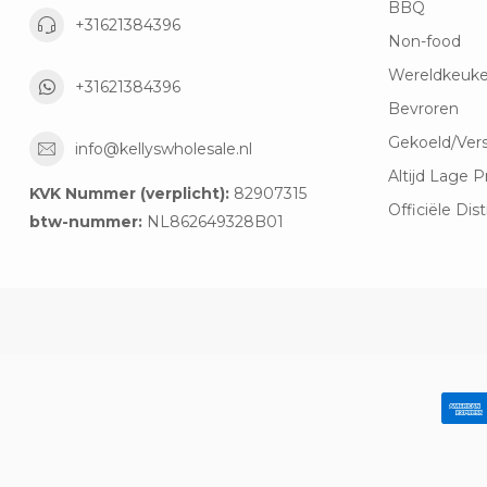
BBQ
+31621384396
Non-food
Wereldkeuk
+31621384396
Bevroren
Gekoeld/Ver
info@kellyswholesale.nl
Altijd Lage P
KVK Nummer (verplicht):
82907315
Officiële Dist
btw-nummer:
NL862649328B01