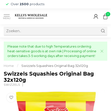
Over
2500
products
0
MENU
Please note that due to high Temperatures ordering
heat-sensitive goods is at own risk | Processing of online
orders takes 3-5 working days after receiving payment!
Home
/
Swizzels Squashies Original Bag 32x120g
Swizzels Squashies Original Bag
32x120g
SWIZZELS