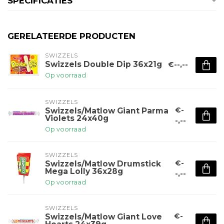
SPECIFICATIES
GERELATEERDE PRODUCTEN
SWIZZELS
Swizzels Double Dip 36x21g
€--,--
Op voorraad
SWIZZELS
€-
Swizzels/Matlow Giant Parma
Violets 24x40g
-,--
Op voorraad
SWIZZELS
€-
Swizzels/Matlow Drumstick
Mega Lolly 36x28g
-,--
Op voorraad
SWIZZELS
€-
Swizzels/Matlow Giant Love