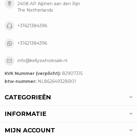
2408 AP Alphen aan den Rijn
The Netherlands
+31621384396
+31621384396
info@kellyswholesale.nl
KVK Nummer (verplicht):
82907315
btw-nummer:
NL862649328B01
CATEGORIEËN
INFORMATIE
MIJN ACCOUNT