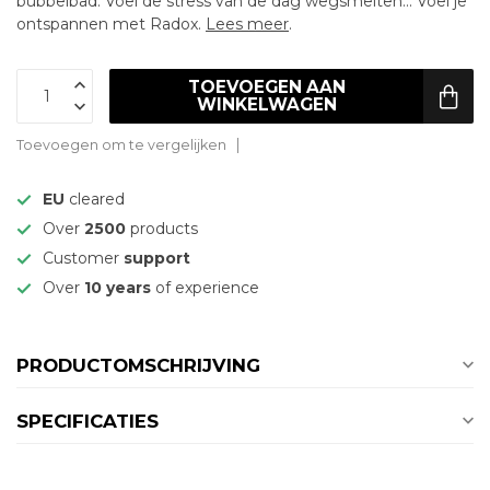
bubbelbad. Voel de stress van de dag wegsmelten... Voel je
ontspannen met Radox.
Lees meer
.
TOEVOEGEN AAN
WINKELWAGEN
Toevoegen om te vergelijken
EU
cleared
Over
2500
products
Customer
support
Over
10 years
of experience
PRODUCTOMSCHRIJVING
SPECIFICATIES