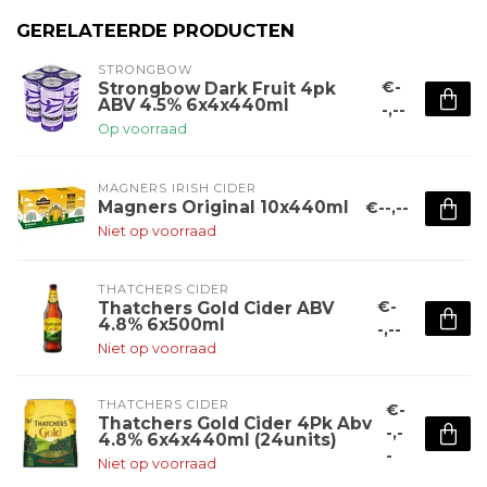
GERELATEERDE PRODUCTEN
STRONGBOW
€-
Strongbow Dark Fruit 4pk
ABV 4.5% 6x4x440ml
-,--
Op voorraad
MAGNERS IRISH CIDER
Magners Original 10x440ml
€--,--
Niet op voorraad
THATCHERS CIDER
€-
Thatchers Gold Cider ABV
4.8% 6x500ml
-,--
Niet op voorraad
THATCHERS CIDER
€-
Thatchers Gold Cider 4Pk Abv
-,-
4.8% 6x4x440ml (24units)
-
Niet op voorraad