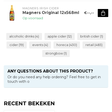
MAGNERS IRISH CIDER
Magners Original 12x568ml
€--,--
Op voorraad
alcoholic drinks
(4)
apple cider
(12)
british cider
(1)
cider
(19)
events
(4)
horeca
(430)
retail
(483)
strongbow
(1)
ANY QUESTIONS ABOUT THIS PRODUCT?
Or do you need any help ordering? Feel free to get in
touch with o
RECENT BEKEKEN