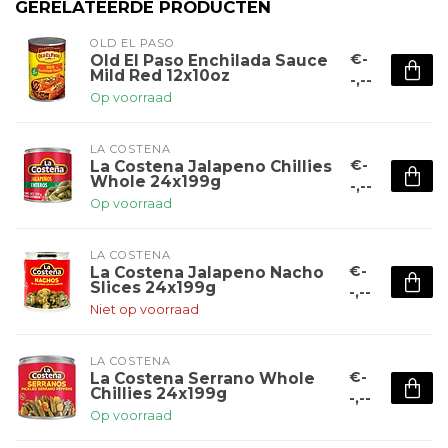
GERELATEERDE PRODUCTEN
OLD EL PASO
€-
Old El Paso Enchilada Sauce
Mild Red 12x10oz
-,--
Op voorraad
LA COSTENA
€-
La Costena Jalapeno Chillies
Whole 24x199g
-,--
Op voorraad
LA COSTENA
€-
La Costena Jalapeno Nacho
Slices 24x199g
-,--
Niet op voorraad
LA COSTENA
€-
La Costena Serrano Whole
Chillies 24x199g
-,--
Op voorraad