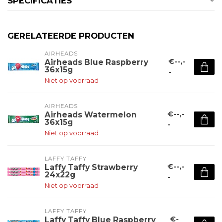
SPECIFICATIES
GERELATEERDE PRODUCTEN
AIRHEADS
€--,-
Airheads Blue Raspberry
36x15g
-
Niet op voorraad
AIRHEADS
€--,-
Airheads Watermelon
36x15g
-
Niet op voorraad
LAFFY TAFFY
€--,-
Laffy Taffy Strawberry
24x22g
-
Niet op voorraad
LAFFY TAFFY
€-
Laffy Taffy Blue Raspberry