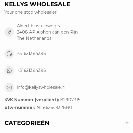
KELLYS WHOLESALE
Your one stop wholesaler!
Albert Einsteinweg 5
2408 AP Alphen aan den Rijn
The Netherlands
+31621384396
+31621384396
info@kellyswholesale.nl
KVK Nummer (verplicht):
82907315
btw-nummer:
NL862649328B01
CATEGORIEËN