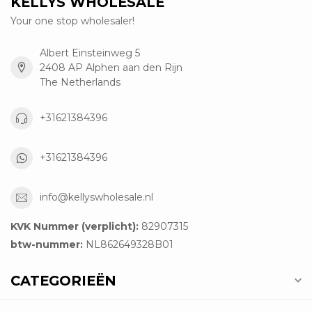
KELLYS WHOLESALE
Your one stop wholesaler!
Albert Einsteinweg 5
2408 AP Alphen aan den Rijn
The Netherlands
+31621384396
+31621384396
info@kellyswholesale.nl
KVK Nummer (verplicht):
82907315
btw-nummer:
NL862649328B01
CATEGORIEËN