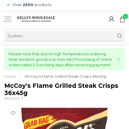
Over
2500
products
0
MENU
Please note that due to high Temperatures ordering
heat-sensitive goods is at own risk | Processing of online
orders takes 3-5 working days after receiving payment!
Home
/
McCoy's Flame Grilled Steak Crisps 36x45g
McCoy's Flame Grilled Steak Crisps
36x45g
MCCOYS