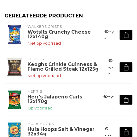
GERELATEERDE PRODUCTEN
WALKERS CRISPS
€--,-
Wotsits Crunchy Cheese
12x140g
-
Niet op voorraad
KEOGHS
€-
Keoghs Crinkle Guinness &
-,-
Flame Grilled Steak 12x125g
-
Niet op voorraad
HERR'S
€--,-
Herr's Jalapeno Curls
12x170g
-
Op voorraad
HULA HOOPS
€-
Hula Hoops Salt & Vinegar
32x34g
-,--