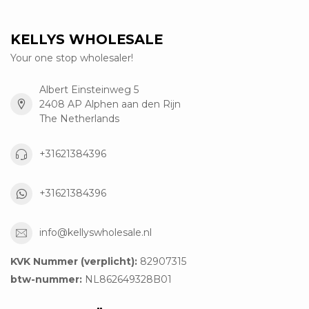
KELLYS WHOLESALE
Your one stop wholesaler!
Albert Einsteinweg 5
2408 AP Alphen aan den Rijn
The Netherlands
+31621384396
+31621384396
info@kellyswholesale.nl
KVK Nummer (verplicht):
82907315
btw-nummer:
NL862649328B01