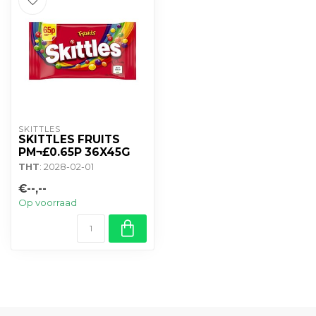
SKITTLES
SKITTLES FRUITS
PM¬£0.65P 36X45G
THT
: 2028-02-01
€--,--
Op voorraad