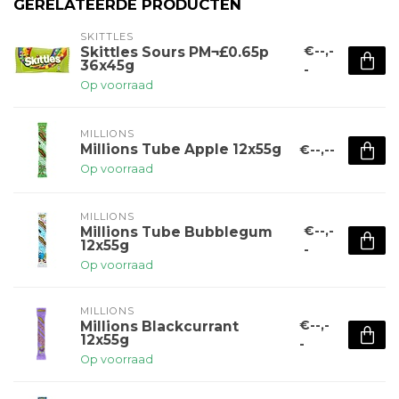
GERELATEERDE PRODUCTEN
SKITTLES
€--,-
Skittles Sours PM¬£0.65p
36x45g
-
Op voorraad
MILLIONS
Millions Tube Apple 12x55g
€--,--
Op voorraad
MILLIONS
€--,-
Millions Tube Bubblegum
12x55g
-
Op voorraad
MILLIONS
€--,-
Millions Blackcurrant
12x55g
-
Op voorraad