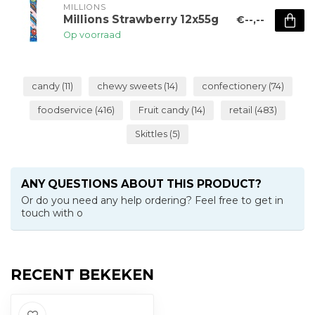
MILLIONS
Millions Strawberry 12x55g
€--,--
Op voorraad
candy
(11)
chewy sweets
(14)
confectionery
(74)
foodservice
(416)
Fruit candy
(14)
retail
(483)
Skittles
(5)
ANY QUESTIONS ABOUT THIS PRODUCT?
Or do you need any help ordering? Feel free to get in
touch with o
RECENT BEKEKEN