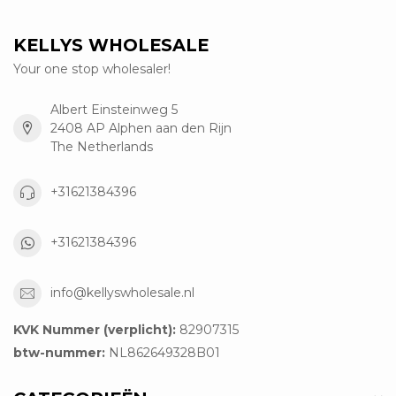
KELLYS WHOLESALE
Your one stop wholesaler!
Albert Einsteinweg 5
2408 AP Alphen aan den Rijn
The Netherlands
+31621384396
+31621384396
info@kellyswholesale.nl
KVK Nummer (verplicht):
82907315
btw-nummer:
NL862649328B01