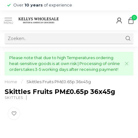
Over
10 years
of experience
0
MENU
Please note that due to high Temperatures ordering
heat-sensitive goods is at own risk | Processing of online
orders takes 3-5 working days after receiving payment!
Home
/
Skittles Fruits PM£0.65p 36x45g
Skittles Fruits PM£0.65p 36x45g
SKITTLES