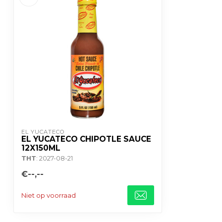
EL YUCATECO
EL YUCATECO CHIPOTLE SAUCE
12X150ML
THT
: 2027-08-21
€--,--
Niet op voorraad