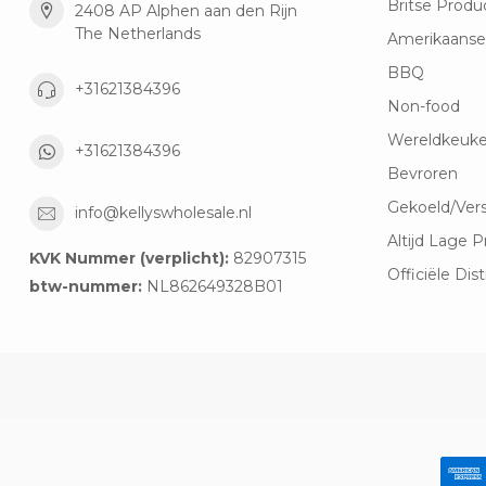
Britse Produ
2408 AP Alphen aan den Rijn
The Netherlands
Amerikaanse
BBQ
+31621384396
Non-food
Wereldkeuk
+31621384396
Bevroren
Gekoeld/Ver
info@kellyswholesale.nl
Altijd Lage P
KVK Nummer (verplicht):
82907315
Officiële Dist
btw-nummer:
NL862649328B01