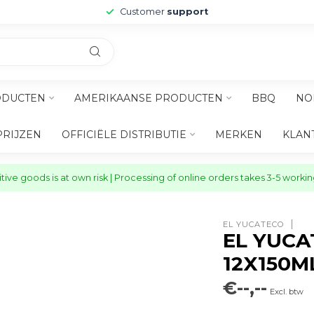
Customer
support
ODUCTEN
AMERIKAANSE PRODUCTEN
BBQ
NO
PRIJZEN
OFFICIËLE DISTRIBUTIE
MERKEN
KLAN
ive goods is at own risk | Processing of online orders takes 3-5 worki
EL YUCATECO
EL YUCA
12X150M
€--,--
Excl. btw