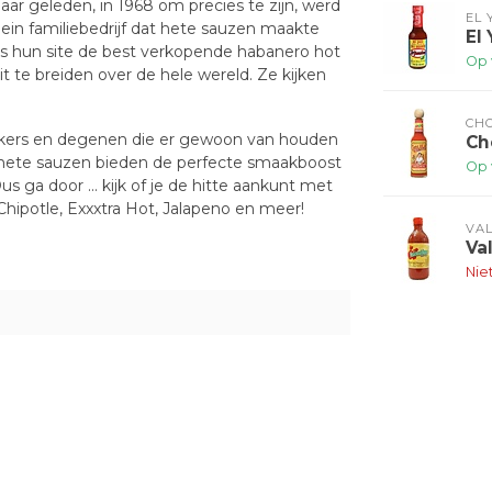
aar geleden, in 1968 om precies te zijn, werd
EL 
ein familiebedrijf dat hete sauzen maakte
El
ns hun site de best verkopende habanero hot
Op 
t te breiden over de hele wereld. Ze kijken
CH
oekers en degenen die er gewoon van houden
Ch
o hete sauzen bieden de perfecte smaakboost
Op 
 ga door ... kijk of je de hitte aankunt met
 Chipotle, Exxxtra Hot, Jalapeno en meer!
VA
Va
Nie