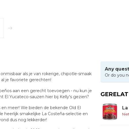
Any quest
nmisbaar als je van rokerige, chipotle-smaak
Or do you n
l je favoriete gerechten!
lapeños aan een gerecht toevoegen - nu kun je
GERELA
 El Yucateco-sauzen hier bij Kelly's gezien?
adas en meer! We bieden de bekende Old El
La
de heerlijk smakelijke La Costeña-selectie en
Nie
vond dus nog lekkerder!