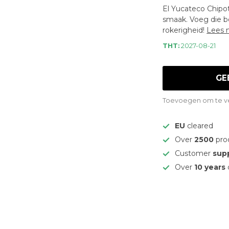
El Yucateco Chipot
smaak. Voeg die b
rokerigheid!
Lees 
THT:
2027-08-21
GE
Toevoegen om te ve
EU
cleared
Over
2500
pro
Customer
sup
Over
10 years