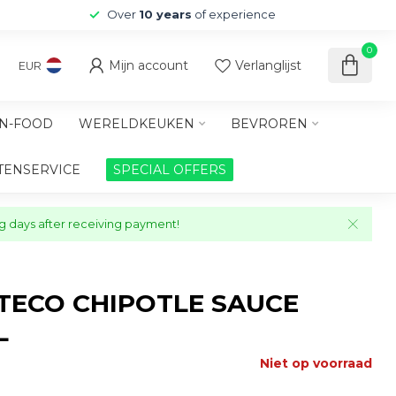
Over
10 years
of experience
0
Mijn account
Verlanglijst
EUR
N-FOOD
WERELDKEUKEN
BEVROREN
TENSERVICE
SPECIAL OFFERS
ng days after receiving payment!
TECO CHIPOTLE SAUCE
L
Niet op voorraad