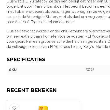
Dus wat is El Yucateco? Ze zijn een bedrijf dat meer dan 50 j
opgericht door Priamo Gamboa. Het bedrijf begon als een kl
met habanero-pepers als basis. Tegenwoordig zijn ze volge
sauce in de Verenigde Staten, met als doel om nog verder ui
naar Australië, Tsjechië, Ierland en meer!
Dus een favoriet worden onder chili-liefhebbers, warmtez
om een extra pit aan hun eten toe te voegen - El Yucatec
voor gebruik in een grote verscheidenheid aan gerechten! Dus
de volledige selectie van El Yucateco hier bij Kelly's. Met de
SPECIFICATIES
SKU
3075
RECENT BEKEKEN