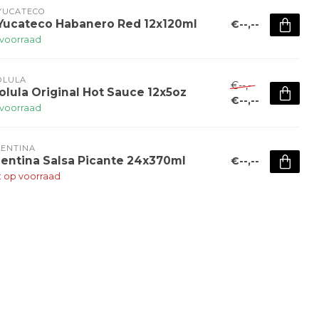
YUCATECO
 Yucateco Habanero Red 12x120ml
€--,--
voorraad
OLULA
€--,--
olula Original Hot Sauce 12x5oz
€--,--
voorraad
LENTINA
lentina Salsa Picante 24x370ml
€--,--
t op voorraad