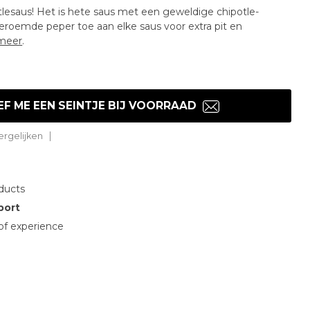
lesaus! Het is hete saus met een geweldige chipotle-
eroemde peper toe aan elke saus voor extra pit en
meer
.
EF ME EEN SEINTJE BIJ VOORRAAD
rgelijken
ducts
port
of experience