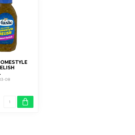
HOMESTYLE
ELISH
L
-03-08