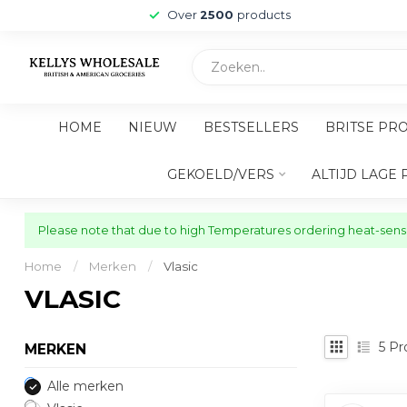
Over
2500
products
HOME
NIEUW
BESTSELLERS
BRITSE PR
GEKOELD/VERS
ALTIJD LAGE 
Please note that due to high Temperatures ordering heat-sensit
Home
/
Merken
/
Vlasic
VLASIC
5
Pr
MERKEN
Alle merken