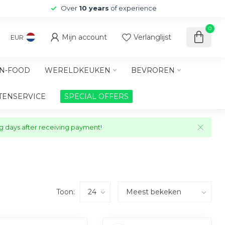
Over
10 years
of experience
0
Mijn account
Verlanglijst
EUR
N-FOOD
WERELDKEUKEN
BEVROREN
TENSERVICE
SPECIAL OFFERS
ng days after receiving payment!
Toon: