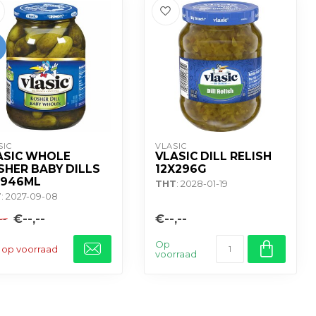
SIC
VLASIC
ASIC WHOLE
VLASIC DILL RELISH
SHER BABY DILLS
12X296G
X946ML
THT
: 2028-01-19
T
: 2027-09-08
€--,--
€--,--
--
Op
 op voorraad
voorraad