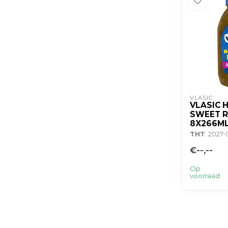
VLASIC
VLASIC 
SWEET R
8X266M
THT
: 2027
€--,--
Op
voorraad