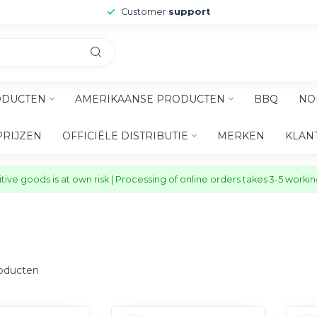
Customer
support
ODUCTEN
AMERIKAANSE PRODUCTEN
BBQ
NO
PRIJZEN
OFFICIËLE DISTRIBUTIE
MERKEN
KLAN
ive goods is at own risk | Processing of online orders takes 3-5 worki
oducten