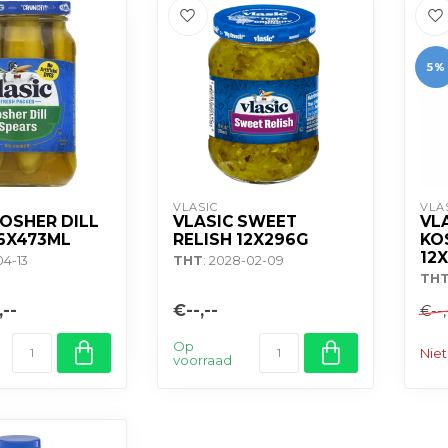
5%
VLASIC
VLA
KOSHER DILL
VLASIC SWEET
VL
6X473ML
RELISH 12X296G
KO
12
04-13
THT
: 2028-02-09
TH
,--
€--,--
€--,
Op
Niet
voorraad