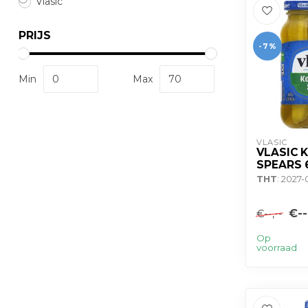
Vlasic
PRIJS
-7%
Min
Max
VLASIC
VLASIC 
SPEARS 
THT
: 2027-
€--
€--,--
Op
voorraad