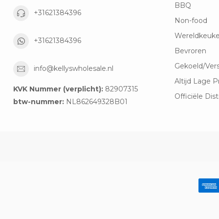
BBQ
+31621384396
Non-food
Wereldkeuk
+31621384396
Bevroren
Gekoeld/Ver
info@kellyswholesale.nl
Altijd Lage P
KVK Nummer (verplicht):
82907315
Officiële Dist
btw-nummer:
NL862649328B01