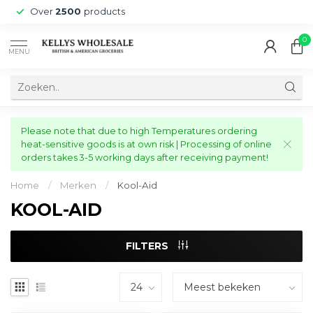
Over
2500
products
0
MENU
Please note that due to high Temperatures ordering
heat-sensitive goods is at own risk | Processing of online
orders takes 3-5 working days after receiving payment!
Home
/
Merken
/
Kool-Aid
KOOL-AID
FILTERS