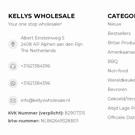
KELLYS WHOLESALE
CATEGO
Your one stop wholesaler!
Nieuw
Bestsellers
Albert Einsteinweg 5
Britse Produ
2408 AP Alphen aan den Rijn
The Netherlands
Amerikaanse
BBQ
+31621384396
Non-food
Wereldkeuk
+31621384396
Bevroren
Gekoeld/Ver
info@kellyswholesale.nl
Altijd Lage P
KVK Nummer (verplicht):
82907315
Officiële Dist
btw-nummer:
NL862649328B01