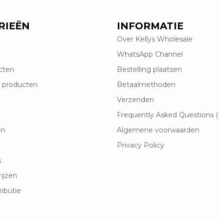
RIEËN
INFORMATIE
Over Kellys Wholesale
WhatsApp Channel
cten
Bestelling plaatsen
 producten
Betaalmethoden
Verzenden
Frequently Asked Questions 
en
Algemene voorwaarden
Privacy Policy
s
rijzen
ributie