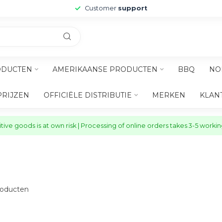
Customer
support
ODUCTEN
AMERIKAANSE PRODUCTEN
BBQ
NO
PRIJZEN
OFFICIËLE DISTRIBUTIE
MERKEN
KLAN
ive goods is at own risk | Processing of online orders takes 3-5 worki
oducten