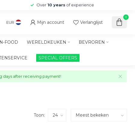
Over
10 years
of experience
0
Mijn account
Verlanglijst
EUR
N-FOOD
WERELDKEUKEN
BEVROREN
TENSERVICE
SPECIAL OFFERS
ng days after receiving payment!
Toon: