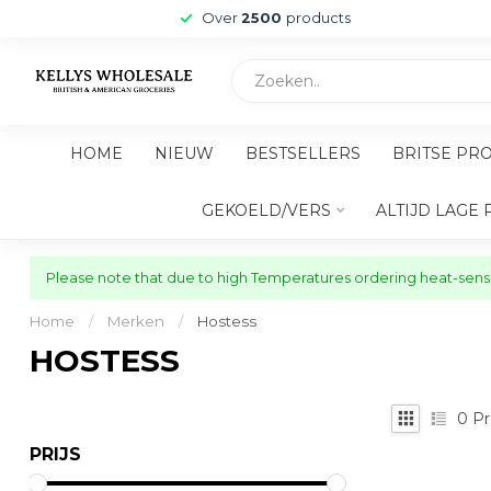
Over
2500
products
HOME
NIEUW
BESTSELLERS
BRITSE PR
GEKOELD/VERS
ALTIJD LAGE 
Please note that due to high Temperatures ordering heat-sensit
Home
/
Merken
/
Hostess
HOSTESS
0
Pr
PRIJS