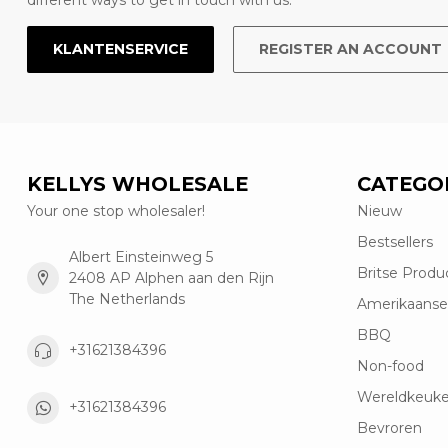
different ways to get in touch with us.
KLANTENSERVICE
REGISTER AN ACCOUNT
KELLYS WHOLESALE
CATEGO
Your one stop wholesaler!
Nieuw
Bestsellers
Albert Einsteinweg 5
Britse Produ
2408 AP Alphen aan den Rijn
The Netherlands
Amerikaanse
BBQ
+31621384396
Non-food
Wereldkeuk
+31621384396
Bevroren