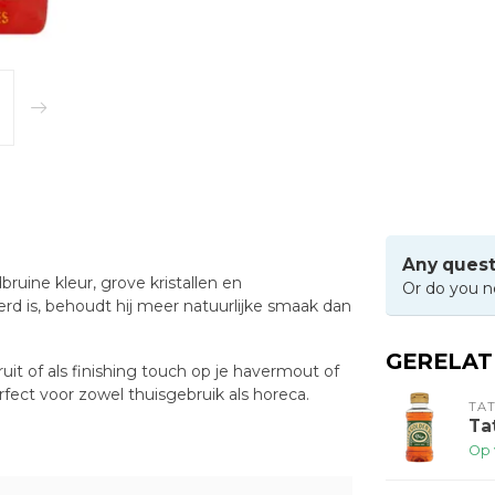
Any quest
bruine kleur, grove kristallen en
Or do you n
rd is, behoudt hij meer natuurlijke smaak dan
GERELA
uit of als finishing touch op je havermout of
ect voor zowel thuisgebruik als horeca.
TAT
Ta
Op 