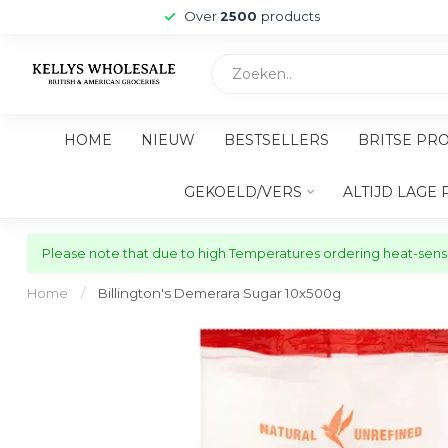
Over
2500
products
HOME
NIEUW
BESTSELLERS
BRITSE PR
GEKOELD/VERS
ALTIJD LAGE 
Please note that due to high Temperatures ordering heat-sensit
Home
/
Billington's Demerara Sugar 10x500g