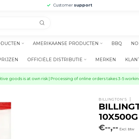
Customer
support
ODUCTEN
AMERIKAANSE PRODUCTEN
BBQ
NO
PRIJZEN
OFFICIËLE DISTRIBUTIE
MERKEN
KLAN
ive goods is at own risk | Processing of online orders takes 3-5 worki
BILLINGTON'S
BILLING
10X500G
€--,--
Excl. btw