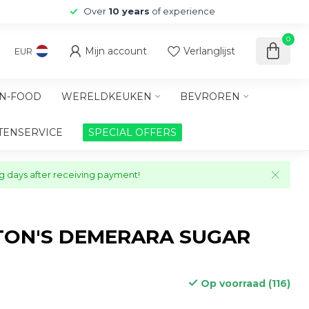
Over
10 years
of experience
0
Mijn account
Verlanglijst
EUR
N-FOOD
WERELDKEUKEN
BEVROREN
TENSERVICE
SPECIAL OFFERS
ng days after receiving payment!
TON'S DEMERARA SUGAR
Op voorraad (116)