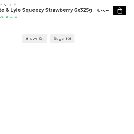
E & LYLE
te & Lyle Squeezy Strawberry 6x325g
€--,--
voorraad
Brown
(2)
Sugar
(6)