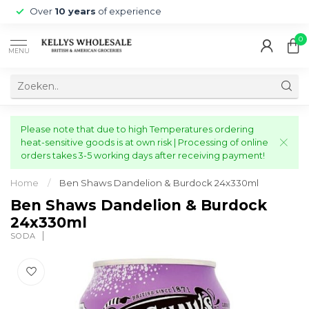
Over
10 years
of experience
0
MENU
Please note that due to high Temperatures ordering
heat-sensitive goods is at own risk | Processing of online
orders takes 3-5 working days after receiving payment!
Home
/
Ben Shaws Dandelion & Burdock 24x330ml
Ben Shaws Dandelion & Burdock
24x330ml
SODA