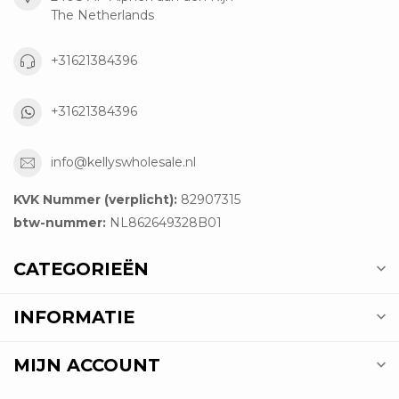
The Netherlands
+31621384396
+31621384396
info@kellyswholesale.nl
KVK Nummer (verplicht):
82907315
btw-nummer:
NL862649328B01
CATEGORIEËN
INFORMATIE
MIJN ACCOUNT