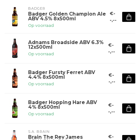
BADGER
€-
Badger Golden Champion Ale
ABV 4.5% 8x500ml
-,--
Op voorraad
Adnams Broadside ABV 6.3%
€-
12x500ml
-,--
Op voorraad
Badger Fursty Ferret ABV
€-
4.4% 8x500ml
-,--
Op voorraad
Badger Hopping Hare ABV
€-
4% 8x500ml
-,--
Op voorraad
S.A. BRAIN
€-
Brain The Rev James